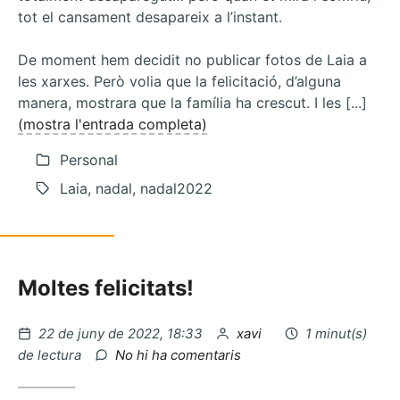
tot el cansament desapareix a l’instant.
De moment hem decidit no publicar fotos de Laia a
les xarxes. Però volia que la felicitació, d’alguna
manera, mostrara que la família ha crescut. I les [...]
(mostra l'entrada completa)
Personal
Laia, nadal, nadal2022
Moltes felicitats!
Publicat
per
22 de juny de 2022, 18:33
xavi
1 minut(s)
el
a
de lectura
No hi ha comentaris
Bon
Nadal!