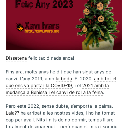
Dissetena
felicitació nadalenca!
Fins ara, molts anys he dit que han sigut anys de
canvi. L’any 2019, amb
la boda
. El 2020,
amb tot el
que ens va portar la COVID-19
, i el
2021 amb la
mudança a Benissa i el canvi de rol a la feina
.
Però este 2022, sense dubte, s’emporta la palma.
Laia??
ha arribat a les nostres vides, i ho ha tornat
cap per avall. Nits i nits de no dormir, temps lliure
totalment desaparegut… però quan et mira i somriu,