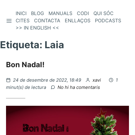
Vés
INICI
BLOG
MANUALS
CODI
QUI SÓC
BARRA LATERAL
al
CITES
CONTACTA
ENLLAÇOS
PODCASTS
contingut
>> IN ENGLISH <<
Etiqueta:
Laia
Bon Nadal!
Publicat
per
24 de desembre de 2022, 18:49
xavi
1
el
a
minut(s) de lectura
No hi ha comentaris
Bon
Nadal!