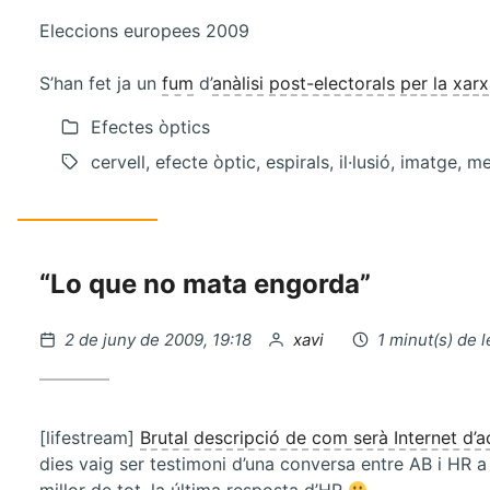
Eleccions europees 2009
S’han fet ja un
fum
d’
anàlisi
post-electorals
per la
xarx
Efectes òptics
cervell, efecte òptic, espirals, il·lusió, imatge, m
“Lo que no mata engorda”
Publicat
per
2 de juny de 2009, 19:18
xavi
1 minut(s) de 
el
[lifestream]
Brutal descripció de com serà Internet d’a
dies vaig ser testimoni d’una conversa entre AB i HR a