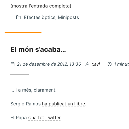
(mostra l'entrada completa)
Efectes òptics, Miniposts
El món s’acaba…
Publicat
per
21 de desembre de 2012, 13:36
xavi
1 minut
el
… i a més, clarament.
Sergio Ramos
ha publicat un llibre
.
El Papa
s’ha fet Twitter
.