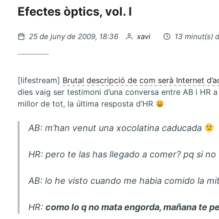
Efectes òptics, vol. I
Publicat
per
25 de juny de 2009, 18:36
xavi
13 minut(s) 
el
[lifestream]
Brutal descripció de com serà Internet d’a
dies vaig ser testimoni d’una conversa entre AB i HR a
millor de tot, la última resposta d’HR
AB
: m’han venut una xocolatina caducada
HR
: pero te las has llegado a comer? pq si no
AB
: lo he visto cuando me habia comido la mi
HR
:
como lo q no mata engorda, mañana te pes