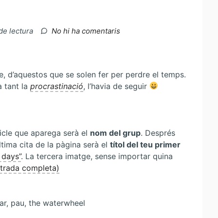
a
de lectura
No hi ha comentaris
Punts
negres….
 d’aquestos que se solen fer per perdre el temps.
a tant la
procrastinació
, l’havia de seguir
ticle que aparega serà el
nom del grup
. Després
última cita de la pàgina serà el
títol del teu primer
 days”
. La tercera imatge, sense importar quina
ntrada completa)
car, pau, the waterwheel