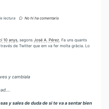
a
de lectura
No hi ha comentaris
Punts
negres….
cí 10 anys
, segons
José A. Pérez
. Fa uns quants
 través de Twitter que em va fer molta gràcia. Lo
 ves y cambiala
tad….
as y sales de duda de si te va a sentar bien