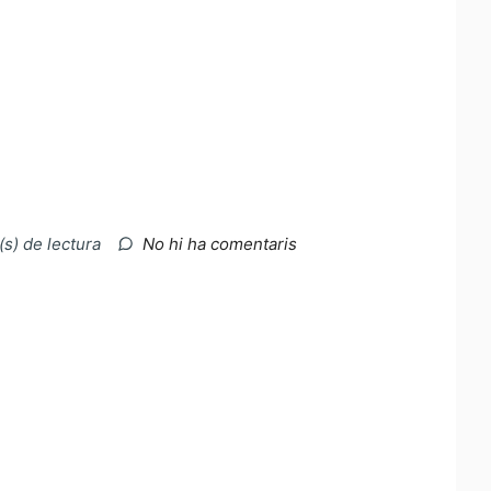
a
(s) de lectura
No hi ha comentaris
Punts
negres….