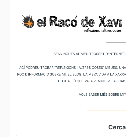
V
al
m
pr
Benvinguts al meu trosset d'internet.
Ací podreu trobar "reflexions i altres coses" meues, una
poc d'informació sobre mi, el blog, la meva vida a la xarxa
i tot allò que vaja venint-me al cap.
Vols saber més sobre mi?
Cerca