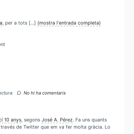
a
, per a tots [...]
(mostra l'entrada completa)
ent
a
lectura
No hi ha comentaris
Punts
negres….
cí 10 anys
, segons
José A. Pérez
. Fa uns quants
 través de Twitter que em va fer molta gràcia. Lo