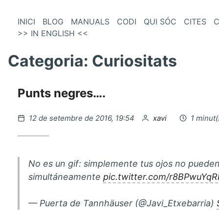
és
Vés
INICI
BLOG
MANUALS
CODI
QUI SÓC
CITES
C
al
>> IN ENGLISH <<
enú
contingut
incipal
Categoria:
Curiositats
Punts negres….
Publicat
per
12 de setembre de 2016, 19:54
xavi
1 minut(
el
No es un gif: simplemente tus ojos no pueden
simultáneamente
pic.twitter.com/r8BPwuYqR
— Puerta de Tannhäuser (@Javi_Etxebarria)