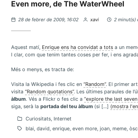
Even more, de The WaterWheel
Publicat
per
28 de febrer de 2009, 16:02
xavi
2 minut(s) 
el
Aquest matí,
Enrique ens ha convidat a tots
a un meme,
I clar, com que tenim tantes coses per fer, i ens agrad
Més o menys, es tracta de:
Visita la Wikipedia i fes clic en
“Random”
. El primer ar
visita
“Random quotations”
. Les últimes paraules de l’
àlbum
. Vés a Flickr o fes clic a
“explore the last seven
siga, serà la
portada del teu àlbum
(si [...]
(mostra l'e
Curiositats, Internet
blai, david, enrique, even more, joan, meme, òs