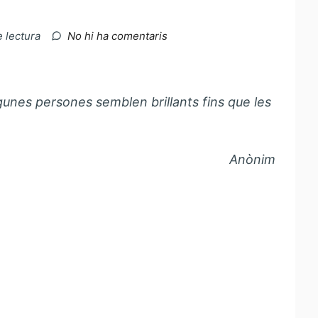
a
e lectura
No hi ha comentaris
Punts
negres….
lgunes persones semblen brillants fins que les
Anònim