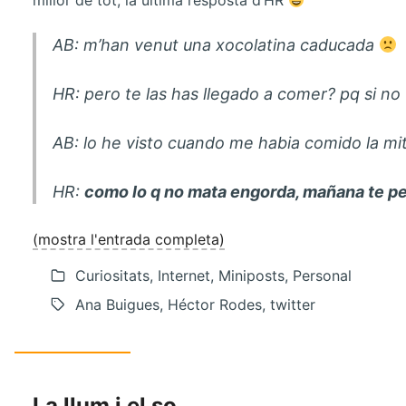
millor de tot, la última resposta d’HR
AB
: m’han venut una xocolatina caducada
HR
: pero te las has llegado a comer? pq si no
AB
: lo he visto cuando me habia comido la mi
HR
:
como lo q no mata engorda, mañana te pes
(mostra l'entrada completa)
Curiositats, Internet, Miniposts, Personal
Ana Buigues, Héctor Rodes, twitter
La llum i el so