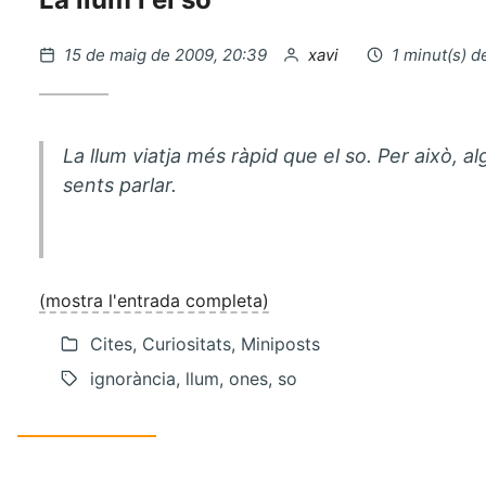
Publicat
per
15 de maig de 2009, 20:39
xavi
1 minut(s) d
el
La llum viatja més ràpid que el so. Per això, a
sents parlar.
(mostra l'entrada completa)
Cites, Curiositats, Miniposts
ignorància, llum, ones, so