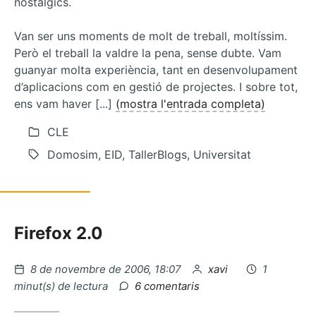
nostàlgics.
Van ser uns moments de molt de treball, moltíssim.
Però el treball la valdre la pena, sense dubte. Vam
guanyar molta experiència, tant en desenvolupament
d’aplicacions com en gestió de projectes. I sobre tot,
ens vam haver [...]
(mostra l'entrada completa)
CLE
Domosim, EID, TallerBlogs, Universitat
Firefox 2.0
Publicat
per
8 de novembre de 2006, 18:07
xavi
1
el
a
minut(s) de lectura
6 comentaris
Tags
vs