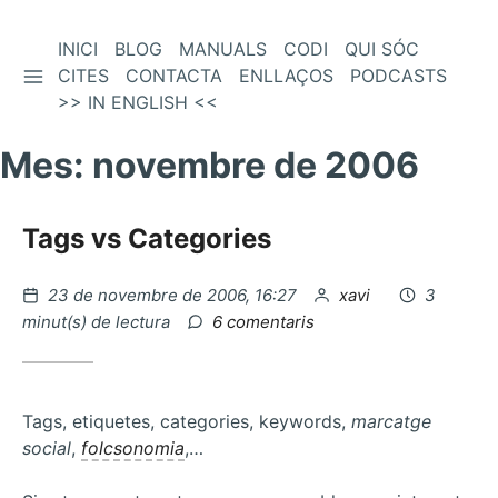
Vés
INICI
BLOG
MANUALS
CODI
QUI SÓC
BARRA LATERAL
al
CITES
CONTACTA
ENLLAÇOS
PODCASTS
contingut
>> IN ENGLISH <<
Mes:
novembre de 2006
Tags vs Categories
Publicat
per
23 de novembre de 2006, 16:27
xavi
3
el
a
minut(s) de lectura
6 comentaris
Tags
vs
Categories
Tags, etiquetes, categories, keywords,
marcatge
social
,
folcsonomia
,…