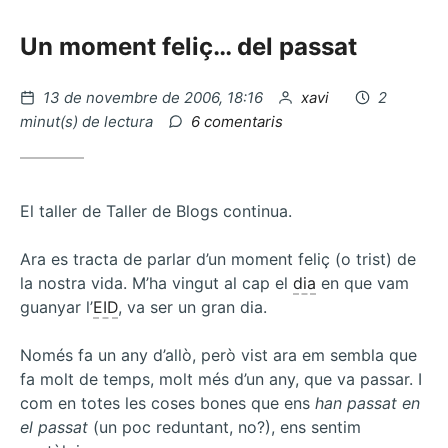
Un moment feliç… del passat
Publicat
per
13 de novembre de 2006, 18:16
xavi
2
el
a
minut(s) de lectura
6 comentaris
Tags
vs
Categories
El taller de Taller de Blogs continua.
Ara es tracta de parlar d’un moment feliç (o trist) de
la nostra vida. M’ha vingut al cap el
dia
en que vam
guanyar l’
EID
, va ser un gran dia.
Només fa un any d’allò, però vist ara em sembla que
fa molt de temps, molt més d’un any, que va passar. I
com en totes les coses bones que ens
han passat en
el passat
(un poc reduntant, no?), ens sentim