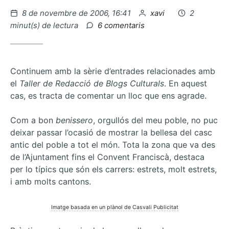
Publicat
per
8 de novembre de 2006, 16:41
xavi
2
el
a
minut(s) de lectura
6 comentaris
Tags
vs
Categories
Continuem amb la sèrie d’entrades relacionades amb
el
Taller de Redacció de Blogs Culturals
. En aquest
cas, es tracta de comentar un lloc que ens agrade.
Com a bon
benissero
, orgullós del meu poble, no puc
deixar passar l’ocasió de mostrar la bellesa del casc
antic del poble a tot el món. Tota la zona que va des
de l’Ajuntament fins el Convent Franciscà, destaca
per lo típics que són els carrers: estrets, molt estrets,
i amb molts cantons.
Imatge basada en un plànol de Casvali Publicitat