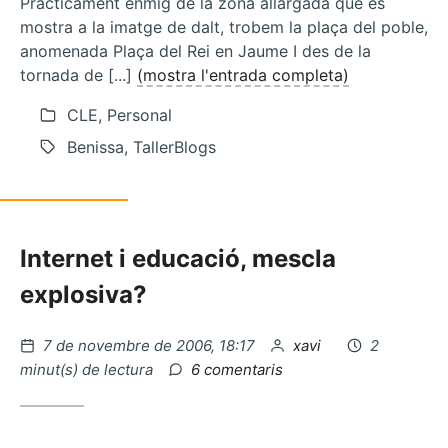
Pràcticament enmig de la zona allargada que es
mostra a la imatge de dalt, trobem la plaça del poble,
anomenada Plaça del Rei en Jaume I des de la
tornada de [...]
(mostra l'entrada completa)
CLE, Personal
Benissa, TallerBlogs
Internet i educació, mescla
explosiva?
Publicat
per
7 de novembre de 2006, 18:17
xavi
2
el
a
minut(s) de lectura
6 comentaris
Tags
vs
Categories