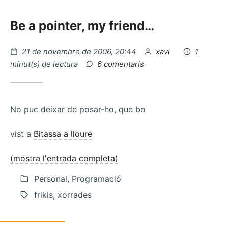
Be a pointer, my friend…
Publicat
per
21 de novembre de 2006, 20:44
xavi
1
el
a
minut(s) de lectura
6 comentaris
Tags
vs
Categories
No puc deixar de posar-ho, que bo
vist a
Bitassa a lloure
(mostra l'entrada completa)
Personal, Programació
frikis, xorrades