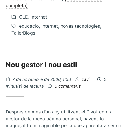
completa)
CLE, Internet
educacio, internet, noves tecnologies,
TallerBlogs
Nou gestor i nou estil
Publicat
per
7 de novembre de 2006, 1:58
xavi
2
el
a
minut(s) de lectura
6 comentaris
Tags
vs
Categories
Després de més d’un any utilitzant el Pivot com a
gestor de la meva pàgina personal, havent-lo
maquejat lo inimaginable per a que aparentara ser un