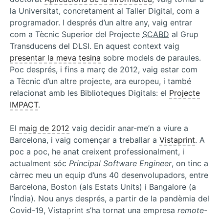
la Universitat, concretament al Taller Digital, com a
programador. I després d’un altre any, vaig entrar
com a Tècnic Superior del Projecte
SCABD
al Grup
Transducens del DLSI. En aquest context vaig
presentar la meva tesina
sobre models de paraules.
Poc després, i fins a març de 2012, vaig estar com
a Tècnic d’un altre projecte, ara europeu, i també
relacionat amb les Biblioteques Digitals: el
Projecte
IMPACT
.
El
maig de 2012
vaig decidir anar-me’n a viure a
Barcelona, i vaig començar a treballar a
Vistaprint
. A
poc a poc, he anat creixent professionalment, i
actualment sóc
Principal Software Engineer
, on tinc a
càrrec meu un equip d’uns 40 desenvolupadors, entre
Barcelona, Boston (als Estats Units) i Bangalore (a
l’Índia)
.
Nou anys després, a partir de la pandèmia del
Covid-19, Vistaprint s’ha tornat una empresa
remote-