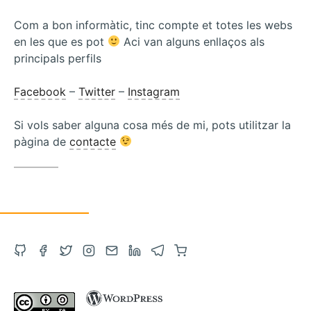
Com a bon informàtic, tinc compte et totes les webs
en les que es pot
Aci van alguns enllaços als
principals perfils
Facebook
–
Twitter
–
Instagram
Si vols saber alguna cosa més de mi, pots utilitzar la
pàgina de
contacte
Obre
Obre
Obre
Obre
Contacta
Obre
Obre
Compra
el
el
el
l'Instagram
via
el
el
a
GitHub
Facebook
Twitter
en
correu
LinkedIn
Telegram
Amazon
en
en
en
una
electrònic
en
en
amb