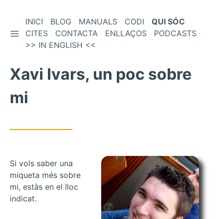
Vés
INICI
BLOG
MANUALS
CODI
QUI SÓC
BARRA LATERAL
al
CITES
CONTACTA
ENLLAÇOS
PODCASTS
contingut
>> IN ENGLISH <<
Xavi Ivars, un poc sobre
mi
Si vols saber una
miqueta més sobre
mi, estàs en el lloc
indicat.