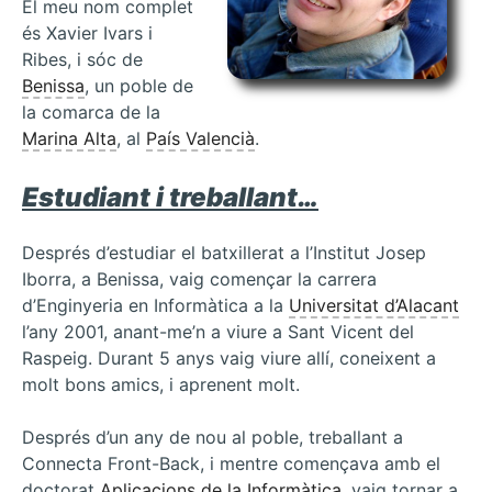
El meu nom complet
és Xavier Ivars i
Ribes, i sóc de
Benissa
, un poble de
la comarca de la
Marina Alta
, al
País Valencià
.
Estudiant i treballant…
Després d’estudiar el batxillerat a l’Institut Josep
Iborra, a Benissa, vaig començar la carrera
d’Enginyeria en Informàtica a la
Universitat d’Alacant
l’any 2001, anant-me’n a viure a Sant Vicent del
Raspeig. Durant 5 anys vaig viure allí, coneixent a
molt bons amics, i aprenent molt.
Després d’un any de nou al poble, treballant a
Connecta Front-Back, i mentre començava amb el
doctorat
Aplicacions de la Informàtica
, vaig tornar a