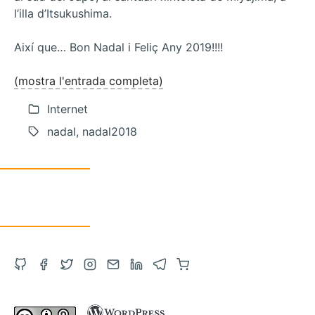
l’illa d’Itsukushima.
Així que… Bon Nadal i Feliç Any 2019!!!!
(mostra l'entrada completa)
Internet
nadal, nadal2018
Obre
Obre
Obre
Obre
Contacta
Obre
Obre
Compra
el
el
el
l'Instagram
via
el
el
a
GitHub
Facebook
Twitter
en
correu
LinkedIn
Telegram
Amazon