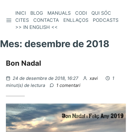
Vés
INICI
BLOG
MANUALS
CODI
QUI SÓC
BARRA LATERAL
al
CITES
CONTACTA
ENLLAÇOS
PODCASTS
contingut
>> IN ENGLISH <<
Mes:
desembre de 2018
Bon Nadal
Publicat
per
24 de desembre de 2018, 16:27
xavi
1
el
a
minut(s) de lectura
1 comentari
Bon
Nadal