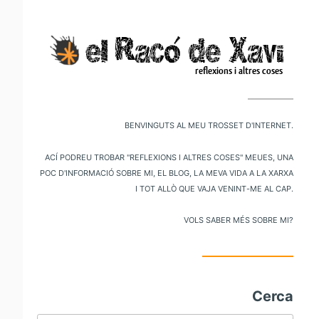
V
al
m
pr
Benvinguts al meu trosset d'internet.
Ací podreu trobar "reflexions i altres coses" meues, una
poc d'informació sobre mi, el blog, la meva vida a la xarxa
i tot allò que vaja venint-me al cap.
Vols saber més sobre mi?
Cerca