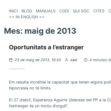
és
Vés
INICI
BLOG
MANUALS
CODI
QUI SÓC
CITES
C
al
>> IN ENGLISH <<
enú
contingut
incipal
Mes:
maig de 2013
Oportunitats a l’estranger
Publicat
per
23 de maig de 2013, 19:30
xavi
4 minut(s) d
el
Em resulta increïble la capacitat que tenen alguns pol
hipocresia no té límits.
El 27 d’abril, Esperanza Aguirre (
lideresa
del PP a la 
l’estranger és un motiu d’orgull”.