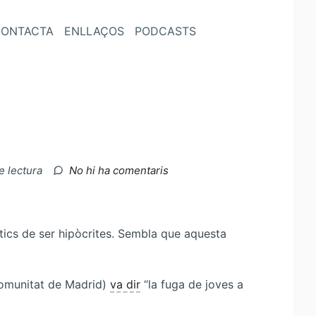
ONTACTA
ENLLAÇOS
PODCASTS
a
e lectura
No hi ha comentaris
Oportunitats
a
l’estranger
ítics de ser hipòcrites. Sembla que aquesta
Comunitat de Madrid)
va dir
“la fuga de joves a