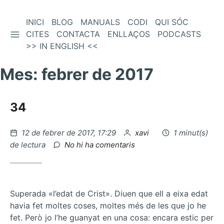
Vés
INICI
BLOG
MANUALS
CODI
QUI SÓC
BARRA LATERAL
al
CITES
CONTACTA
ENLLAÇOS
PODCASTS
contingut
>> IN ENGLISH <<
Mes:
febrer de 2017
34
Publicat
per
12 de febrer de 2017, 17:29
xavi
1 minut(s)
el
a
de lectura
No hi ha comentaris
34
Superada «l’edat de Crist». Diuen que ell a eixa edat
havia fet moltes coses, moltes més de les que jo he
fet. Però jo l’he guanyat en una cosa: encara estic per