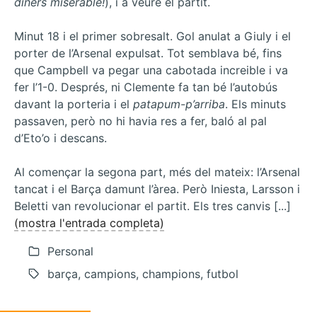
diners miserable!
), i a veure el partit.
Minut 18 i el primer sobresalt. Gol anulat a Giuly i el
porter de l’Arsenal expulsat. Tot semblava bé, fins
que Campbell va pegar una cabotada increible i va
fer l’1-0. Després, ni Clemente fa tan bé l’autobús
davant la porteria i el
patapum-p’arriba
. Els minuts
passaven, però no hi havia res a fer, baló al pal
d’Eto’o i descans.
Al començar la segona part, més del mateix: l’Arsenal
tancat i el Barça damunt l’àrea. Però Iniesta, Larsson i
Beletti van revolucionar el partit. Els tres canvis [...]
(mostra l'entrada completa)
Personal
barça, campions, champions, futbol