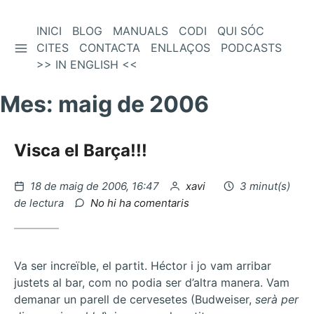
Vés
INICI
BLOG
MANUALS
CODI
QUI SÓC
BARRA LATERAL
al
CITES
CONTACTA
ENLLAÇOS
PODCASTS
contingut
>> IN ENGLISH <<
Mes:
maig de 2006
Visca el Barça!!!
Publicat
per
18 de maig de 2006, 16:47
xavi
3 minut(s)
el
a
de lectura
No hi ha comentaris
Visca
el
Barça!!!
Va ser increïble, el partit. Héctor i jo vam arribar
justets al bar, com no podia ser d’altra manera. Vam
demanar un parell de cervesetes (Budweiser,
serà per