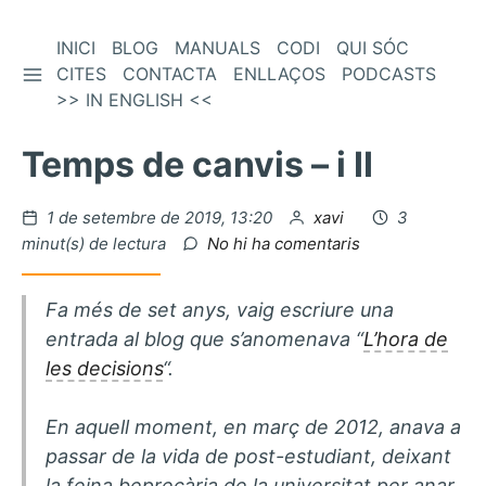
Vés
INICI
BLOG
MANUALS
CODI
QUI SÓC
BARRA LATERAL
al
CITES
CONTACTA
ENLLAÇOS
PODCASTS
contingut
>> IN ENGLISH <<
Temps de canvis – i II
Publicat
per
1 de setembre de 2019, 13:20
xavi
3
el
a
minut(s) de lectura
No hi ha comentaris
Temps
de
Fa més de set anys, vaig escriure una
canvis
–
entrada al blog que s’anomenava “
L’hora de
i
les decisions
“.
II
En aquell moment, en març de 2012, anava a
passar de la vida de
post-estudiant
, deixant
la feina
be
precària de la universitat per anar