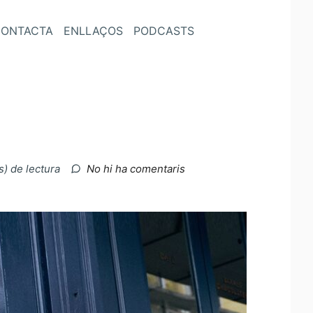
ONTACTA
ENLLAÇOS
PODCASTS
a
s) de lectura
No hi ha comentaris
Food,
but
we
digress