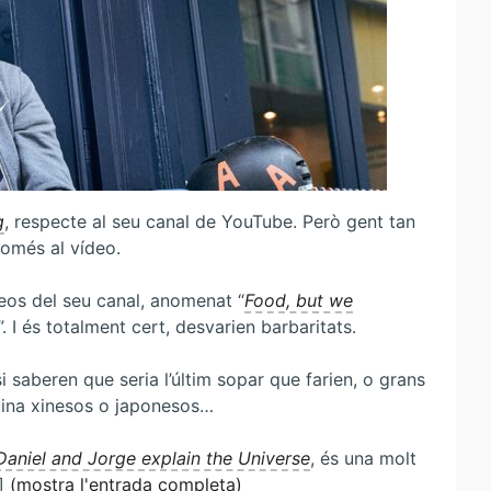
g
, respecte al seu canal de YouTube. Però gent tan
només al vídeo.
eos del seu canal, anomenat “
Food, but we
. I és totalment cert, desvarien barbaritats.
 saberen que seria l’últim sopar que farien, o grans
 cuina xinesos o japonesos…
Daniel and Jorge explain the Universe
, és una molt
.]
(mostra l'entrada completa)