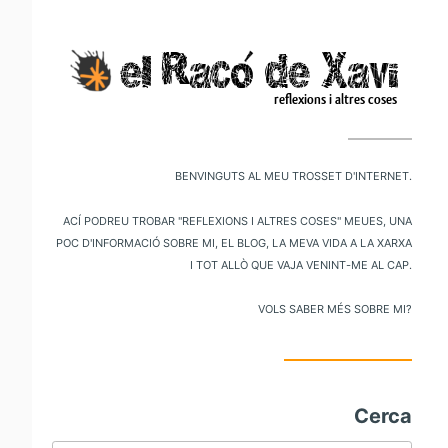
V
al
m
pr
Benvinguts al meu trosset d'internet.
Ací podreu trobar "reflexions i altres coses" meues, una
poc d'informació sobre mi, el blog, la meva vida a la xarxa
i tot allò que vaja venint-me al cap.
Vols saber més sobre mi?
Cerca