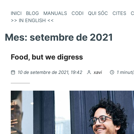
és
Vés
INICI
BLOG
MANUALS
CODI
QUI SÓC
CITES
C
al
>> IN ENGLISH <<
enú
contingut
incipal
Mes:
setembre de 2021
Food, but we digress
Publicat
per
10 de setembre de 2021, 19:42
xavi
1 minut(
el