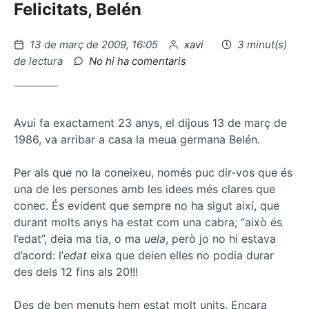
Felicitats, Belén
Publicat
per
13 de març de 2009, 16:05
xavi
3 minut(s)
el
a
de lectura
No hi ha comentaris
Bancs
ecologics…
Avui fa exactament 23 anys, el dijous 13 de març de
1986, va arribar a casa la meua germana Belén.
Per als que no la coneixeu, només puc dir-vos que és
una de les persones amb les idees més clares que
conec. És evident que sempre no ha sigut així, que
durant molts anys ha estat com una cabra; “això és
l’edat”, deia ma tia, o ma
uela
, però jo no hi estava
d’acord: l’
edat
eixa que deien elles no podia durar
des dels 12 fins als 20!!!
Des de ben menuts hem estat molt units. Encara