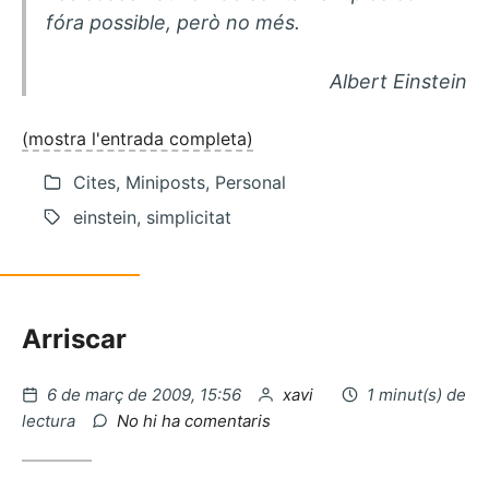
fóra possible, però no més.
Albert Einstein
(mostra l'entrada completa)
Cites, Miniposts, Personal
einstein, simplicitat
Arriscar
Publicat
per
6 de març de 2009, 15:56
xavi
1 minut(s) de
el
a
lectura
No hi ha comentaris
Bancs
ecologics…