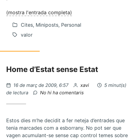
(mostra l'entrada completa)
Cites, Miniposts, Personal
valor
Home d’Estat sense Estat
Publicat
per
16 de març de 2009, 6:57
xavi
5 minut(s)
el
a
de lectura
No hi ha comentaris
Bancs
ecologics…
Estos dies m’he decidit a fer neteja d’entrades que
tenia marcades com a esborrany. No pot ser que
vagen acumulant-se sense cap control temes sobre