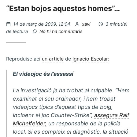
“Estan bojos aquestos homes”…
Publicat
per
14 de març de 2009, 12:04
xavi
3 minut(s)
el
a
de lectura
No hi ha comentaris
Bancs
ecologics…
Reproduisc ací
un article
de
Ignacio Escolar
:
El videojoc és l’assassí
La investigació ja ha trobat al culpable. “Hem
examinat el seu ordinador, i hem trobat
videojocs típics d’aquest tipus de boig,
incloent el joc Counter-Strike”,
assegura Ralf
Michelfelder,
un responsable de la policía
local. Si es compleix el diagnòstic, la situació