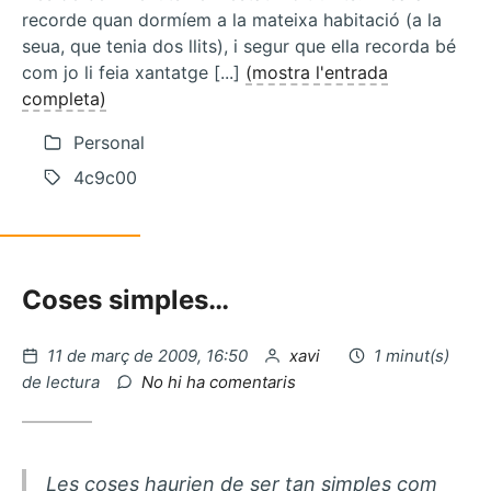
recorde quan dormíem a la mateixa habitació (a la
seua, que tenia dos llits), i segur que ella recorda bé
com jo li feia xantatge [...]
(mostra l'entrada
completa)
Personal
4c9c00
Coses simples…
Publicat
per
11 de març de 2009, 16:50
xavi
1 minut(s)
el
a
de lectura
No hi ha comentaris
Bancs
ecologics…
Les coses haurien de ser tan simples com