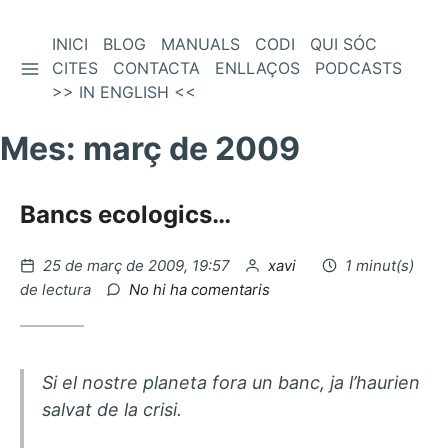
Vés
INICI
BLOG
MANUALS
CODI
QUI SÓC
BARRA LATERAL
al
CITES
CONTACTA
ENLLAÇOS
PODCASTS
contingut
>> IN ENGLISH <<
Mes:
març de 2009
Bancs ecologics…
Publicat
per
25 de març de 2009, 19:57
xavi
1 minut(s)
el
a
de lectura
No hi ha comentaris
Bancs
ecologics…
Si el nostre planeta fora un banc, ja l’haurien
salvat de la crisi.