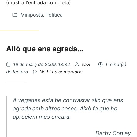
(mostra l'entrada completa)
Miniposts, Política
Allò que ens agrada…
Publicat
per
16 de març de 2009, 18:32
xavi
1 minut(s)
el
a
de lectura
No hi ha comentaris
Bancs
ecologics…
A vegades està be contrastar allò que ens
agrada amb altres coses. Això fa que ho
apreciem més encara.
Darby Conley