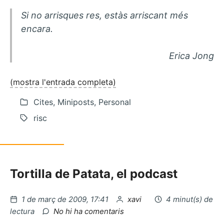
Si no arrisques res, estàs arriscant més
encara.
Erica Jong
(mostra l'entrada completa)
Cites, Miniposts, Personal
risc
Tortilla de Patata, el podcast
Publicat
per
1 de març de 2009, 17:41
xavi
4 minut(s) de
el
a
lectura
No hi ha comentaris
Bancs