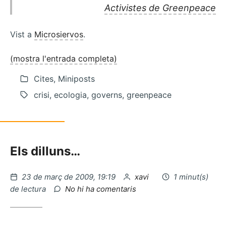
Activistes de Greenpeace
Vist a
Microsiervos
.
(mostra l'entrada completa)
Cites, Miniposts
crisi, ecologia, governs, greenpeace
Els dilluns…
Publicat
per
23 de març de 2009, 19:19
xavi
1 minut(s)
el
a
de lectura
No hi ha comentaris
Bancs
ecologics…