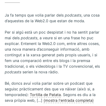
ecologics…
Ja fa temps que volia parlar dels
podcasts
, una cosa
d’aquestes de la Web2.0 que estan de moda.
Per si algú està un poc despistat i no ha sentit parlar
mai dels
podcasts
, a veure si en una frase ho puc
explicar. Entenent la Web2.0 com, entre altres coses,
una nova manera d’aconseguir informació, amb
contingut a la xarxa generat pels propis usuaris, i si
fem una comparació entre els blogs i la premsa
tradicional, o els videoblogs i la TV convencional, els
podcasts
serien la nova ràdio.
Bé, doncs avuí volia parlar sobre un podcast que
seguisc pràcticament des que va nàixer (això si, a
temporades):
Tortilla de Patata
. Segons es diu a la
seva pròpia web, [...]
(mostra l'entrada completa)