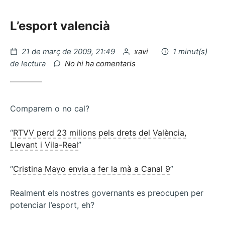
L’esport valencià
Publicat
per
21 de març de 2009, 21:49
xavi
1 minut(s)
el
a
de lectura
No hi ha comentaris
Bancs
ecologics…
Comparem o no cal?
“
RTVV perd 23 milions pels drets del València,
Llevant i Vila-Real
”
“
Cristina Mayo envia a fer la mà a Canal 9
”
Realment els nostres governants es preocupen per
potenciar l’esport, eh?