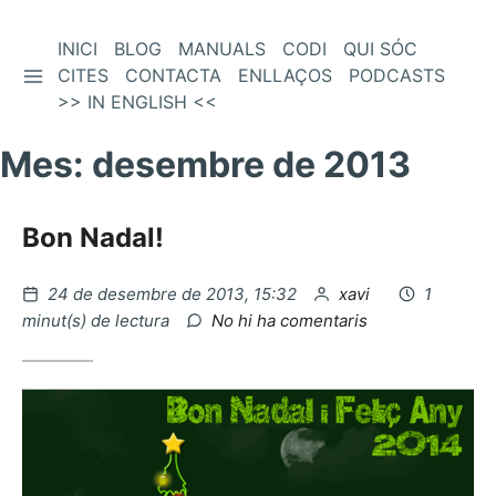
Vés
INICI
BLOG
MANUALS
CODI
QUI SÓC
BARRA LATERAL
al
CITES
CONTACTA
ENLLAÇOS
PODCASTS
contingut
>> IN ENGLISH <<
Mes:
desembre de 2013
Bon Nadal!
Publicat
per
24 de desembre de 2013, 15:32
xavi
1
el
a
minut(s) de lectura
No hi ha comentaris
Bon
Nadal!