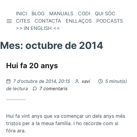
Vés
INICI
BLOG
MANUALS
CODI
QUI SÓC
BARRA LATERAL
al
CITES
CONTACTA
ENLLAÇOS
PODCASTS
contingut
>> IN ENGLISH <<
Mes:
octubre de 2014
Hui fa 20 anys
Publicat
per
7 d'octubre de 2014, 20:15
xavi
5 minut(s)
el
a
de lectura
7 comentaris
Hui
fa
20
anys
Hui fa vint anys que va començar un dels anys més
tristos per a la meua família. I ho recorde com si
fóra ara.