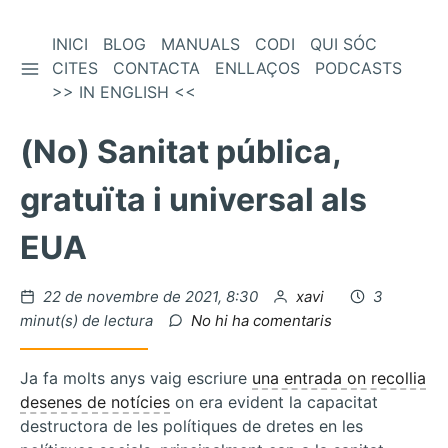
Vés
INICI
BLOG
MANUALS
CODI
QUI SÓC
BARRA LATERAL
al
CITES
CONTACTA
ENLLAÇOS
PODCASTS
contingut
>> IN ENGLISH <<
(No) Sanitat pública,
gratuïta i universal als
EUA
Publicat
per
22 de novembre de 2021, 8:30
xavi
3
el
a
minut(s) de lectura
No hi ha comentaris
(No)
Sanitat
Ja fa molts anys vaig escriure
una entrada on recollia
pública,
desenes de notícies
on era evident la capacitat
gratuïta
destructora de les polítiques de dretes en les
i