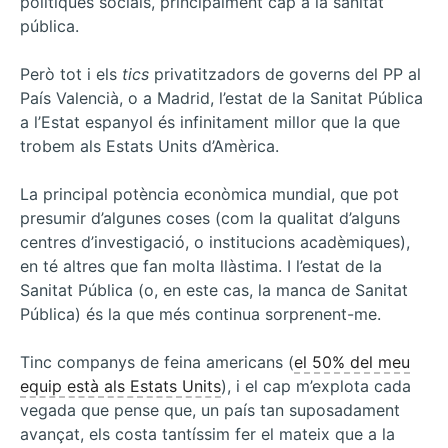
polítiques socials, principalment cap a la sanitat
universal
als
pública.
EUA
Però tot i els
tics
privatitzadors de governs del PP al
País Valencià, o a Madrid, l’estat de la Sanitat Pública
a l’Estat espanyol és infinitament millor que la que
trobem als Estats Units d’Amèrica.
La principal potència econòmica mundial, que pot
presumir d’algunes coses (com la qualitat d’alguns
centres d’investigació, o institucions acadèmiques),
en té altres que fan molta llàstima. I l’estat de la
Sanitat Pública (o, en este cas, la manca de Sanitat
Pública) és la que més continua sorprenent-me.
Tinc companys de feina americans (
el 50% del meu
equip està als Estats Units
), i el cap m’explota cada
vegada que pense que, un país tan suposadament
avançat, els costa tantíssim fer el mateix que a la