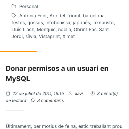
Personal
Antònia Font, Arc del Triomf, barcelona,
festes, gossos, infobenissa, japonés, laxnbusto,
Lluís Llach, Montjuïc, noelia, Obrint Pas, Sant
Jordi, sílvia, Vistaprint, Ximet
Donar permisos a un usuari en
MySQL
Publicat
per
22 de juliol de 2011, 19:15
xavi
3 minut(s)
el
a
de lectura
3 comentaris
La
llum
i
el
Últimament, per motius de feina, estic treballant prou