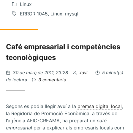
Linux
ERROR 1045, Linux, mysql
Café empresarial i competències
tecnològiques
Publicat
per
30 de març de 2011, 23:28
xavi
5 minut(s)
el
a
de lectura
3 comentaris
La
llum
i
el
Segons es podia llegir avuí a la
premsa digital local
,
so
la Regidoria de Promoció Econòmica, a través de
l’agència AFIC-CREAMA, ha preparat un
café
empresarial
per a explicar als empresaris locals com