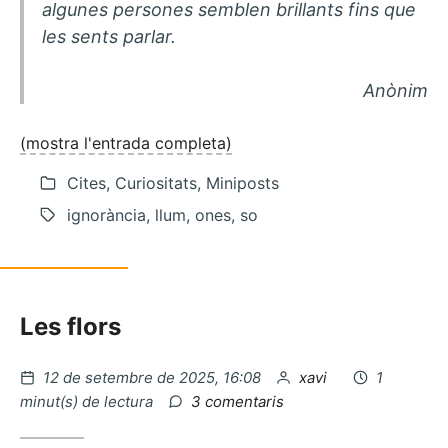
algunes persones semblen brillants fins que
les sents parlar.
Anònim
(mostra l'entrada completa)
Cites, Curiositats, Miniposts
ignorància, llum, ones, so
Les flors
Publicat
per
12 de setembre de 2025, 16:08
xavi
1
el
a
minut(s) de lectura
3 comentaris
La
llum