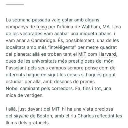
llum
i
el
La setmana passada vaig estar amb alguns
so
companys de
feina
per l’oficina de Waltham, MA. Una
de les vesprades vam acabar una miqueta abans, i
vam anar a Cambridge. És, possiblement, una de les
localitats amb més “intel·ligents” per metre quadrat
del planeta: allà es troben tant el
MIT
com
Harvard
,
dues de les universitats més prestigioses del món.
Passejant pels seus campus sempre pense com de
diferents hagueren sigut les coses si hagués pogut
estudiar per allà, amb desenes de premis
Nobel caminant pels corredors. Fa, fins i tot, una
mica de vertigen.
I allà, just davant del MIT, hi ha una vista preciosa
del
skyline
de Boston, amb el riu Charles reflectint les
llums dels gratacels.