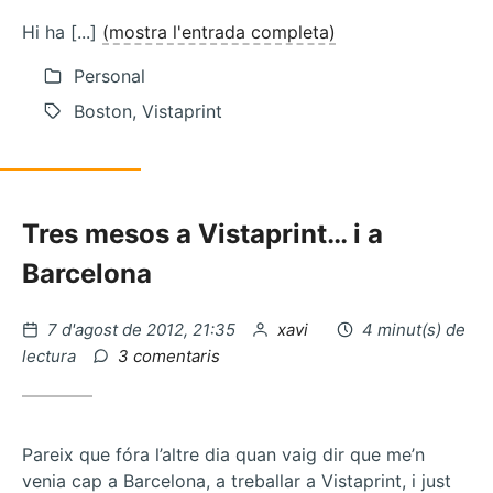
Hi ha [...]
(mostra l'entrada completa)
Personal
Boston, Vistaprint
Tres mesos a Vistaprint… i a
Barcelona
Publicat
per
7 d'agost de 2012, 21:35
xavi
4 minut(s) de
el
a
lectura
3 comentaris
La
llum
i
el
Pareix que fóra l’altre dia quan vaig dir que me’n
so
venia cap a Barcelona, a treballar a Vistaprint, i just