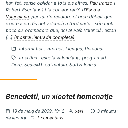
han fet, sense oblidar a tots els altres,
Pau Iranzo
i
Robert Escolano) i la col·laboració d’
Escola
Valenciana
, per tal de resoldre el greu dèficit que
existeix en l’ús del valencià a l’ordinador: són molt
pocs els ordinadors que, ací al País Valencià, estan
[...]
(mostra l'entrada completa)
Informàtica, Internet, Llengua, Personal
apertium, escola valenciana, programari
lliure, ScaleMT, softcatalà, Softvalencià
Benedetti, un xicotet homenatje
Publicat
per
19 de maig de 2009, 19:12
xavi
3 minut(s)
el
a
de lectura
3 comentaris
La