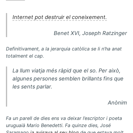
llum
i
el
Internet pot destruir el coneixement.
so
Benet XVI, Joseph Ratzinger
Definitivament, a la jerarquia catòlica se li n’ha anat
totalment el cap.
La llum viatja més ràpid que el so. Per això,
algunes persones semblen brillants fins que
les sents parlar.
Anònim
Fa un parell de dies ens va deixar l’escriptor i poeta
uruguaià Mario Benedetti. Fa quinze dies, José
Saramago
ja avisava al seu blog
de que estava molt