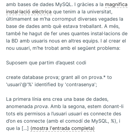
so
amb bases de dades MySQL. I gràcies a la
magnifica
instal·lació elèctrica
que tenim a la universitat,
últimament se m’ha corromput diverses vegades la
base de dades amb què estava treballant. A més,
també he hagut de fer unes quantes instal·lacions de
la BD amb usuaris nous en altres equips. I al crear el
nou usuari, m’he trobat amb el següent problema:
Suposem que partim d’aquest codi
create database prova; grant all on prova.* to
'usuari'@'%' identified by 'contrasenya';
La primera línia ens crea una base de dades,
anomenada
prova
. Amb la segona, estem donant-li
tots els permisos a l’usuari
usuari
es connecte des
d’on es connecte (amb el comodí de MySQL,
%
), i
que la [...]
(mostra l'entrada completa)