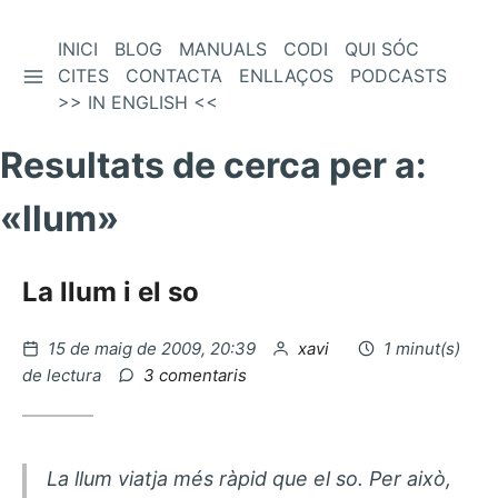
Vés
INICI
BLOG
MANUALS
CODI
QUI SÓC
BARRA LATERAL
al
CITES
CONTACTA
ENLLAÇOS
PODCASTS
contingut
>> IN ENGLISH <<
Resultats de cerca per a:
«
llum
»
La llum i el so
Publicat
per
15 de maig de 2009, 20:39
xavi
1 minut(s)
el
a
de lectura
3 comentaris
La
llum
i
el
La llum viatja més ràpid que el so. Per això,
so