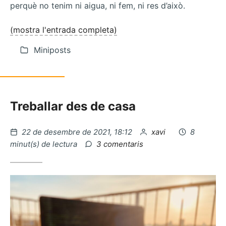
perquè no tenim ni aigua, ni fem, ni res d’això.
(mostra l'entrada completa)
Miniposts
Treballar des de casa
Publicat
per
22 de desembre de 2021, 18:12
xavi
8
el
a
minut(s) de lectura
3 comentaris
La
llum
i
el
so