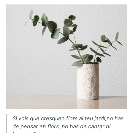
i
el
so
Si vols que cresquen flors al teu jardí,no has
de pensar en flors, no has de cantar ni