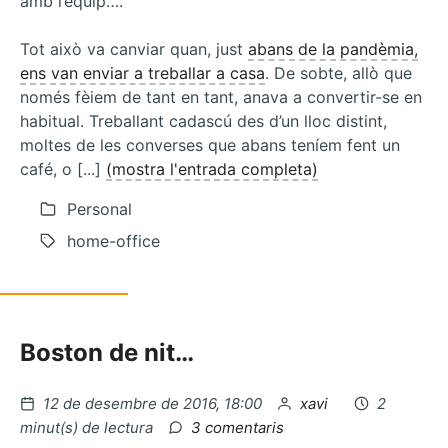
amb l’equip….
Tot això va canviar quan, just
abans de la pandèmia,
ens van enviar a treballar a casa
. De sobte, allò que
només fèiem de tant en tant, anava a convertir-se en
habitual. Treballant cadascú des d’un lloc distint,
moltes de les converses que abans teníem fent un
café, o [...]
(mostra l'entrada completa)
Personal
home-office
Boston de nit…
Publicat
per
12 de desembre de 2016, 18:00
xavi
2
el
a
minut(s) de lectura
3 comentaris
La