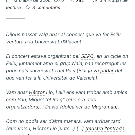
12 d'abril de 2008, 15:47
xavi
3 minut(s) de
el
a
lectura
3 comentaris
La
llum
i
el
Dijous passat vaig anar al concert que va fer Feliu
so
Ventura a la Universitat d’Alacant.
El concert estava organitzat pel
SEPC
, en un cicle on
Feliu, juntament amb el grup Naia, han recorregut les
principals universitats del País (Blai ja
va parlar
del
que van fer a la Universitat de València).
Vam anar
Héctor
i jo, i allí ens vam trobar amb amics
com Pau, Miquel “el Roig” (que era dels
organitzadors), i David (dolçainer de
Mugroman
).
Com no podia ser d’altra manera, vam arribar tard
(que voleu, Héctor i jo junts…) [...]
(mostra l'entrada