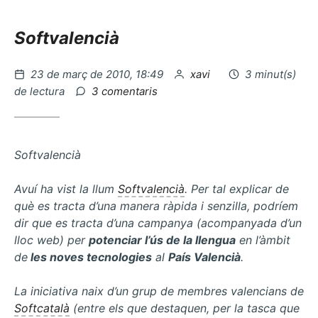
Softvalencià
Publicat
per
23 de març de 2010, 18:49
xavi
3 minut(s)
el
a
de lectura
3 comentaris
La
llum
i
el
Softvalencià
so
Avuí ha vist la llum
Softvalencià
. Per tal explicar de
què es tracta d’una manera ràpida i senzilla, podríem
dir que es tracta d’una campanya (acompanyada d’un
lloc web) per
potenciar l’ús de la llengua
en l’àmbit
de
les noves tecnologies
al
País Valencià
.
La iniciativa naix d’un grup de membres valencians de
Softcatalà
(entre els que destaquen, per la tasca que