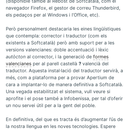
(disponible també al Rebost de Softcatalà, com el
navegador Firefox, el gestor de correu Thunderbird,
els pedaços per al Windows i l’Office, etc).
Però personalment destacaria les eines lingüístiques
que contempla: corrector i traductor (com els
existents a Softcatalà) però amb suport per a les
versions valencianes: doble accentuació i lèxic
autòcton
al corrector, i la generació de
formes
valencianes
per al parell castellà
?
valencià del
traductor. Aquesta instal·lació del traductor servirà, a
més, com a plataforma per a provar Apertium de
cara a implantar-lo de manera definitiva a Softcatalà.
Una vegada estabilitzat el sistema, vull veure si
aprofite i el pose també a Infobenissa, per tal d’oferir
un nou servei útil per a la gent del poble.
En definitiva, del que es tracta és d’augmentar l’ús de
la nostra llengua en les noves tecnologies. Espere