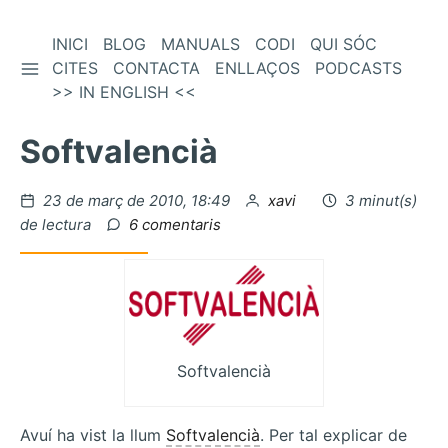
Vés
INICI
BLOG
MANUALS
CODI
QUI SÓC
BARRA LATERAL
al
CITES
CONTACTA
ENLLAÇOS
PODCASTS
contingut
>> IN ENGLISH <<
Softvalencià
Publicat
per
23 de març de 2010, 18:49
xavi
3 minut(s)
el
a
de lectura
6 comentaris
Softvalencià
Softvalencià
Avuí ha vist la llum
Softvalencià
. Per tal explicar de