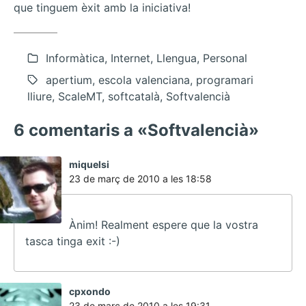
que tinguem èxit amb la iniciativa!
Informàtica, Internet, Llengua, Personal
apertium, escola valenciana, programari
lliure, ScaleMT, softcatalà, Softvalencià
6 comentaris a «Softvalencià»
ha
miquelsi
dit:
23 de març de 2010 a les 18:58
Ànim! Realment espere que la vostra
tasca tinga exit :-)
ha
cpxondo
dit:
23 de març de 2010 a les 19:31