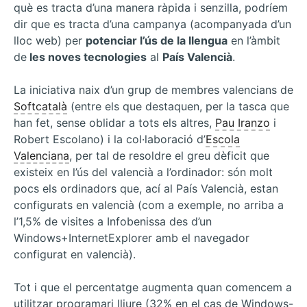
què es tracta d’una manera ràpida i senzilla, podríem
dir que es tracta d’una campanya (acompanyada d’un
lloc web) per
potenciar l’ús de la llengua
en l’àmbit
de
les noves tecnologies
al
País Valencià
.
La iniciativa naix d’un grup de membres valencians de
Softcatalà
(entre els que destaquen, per la tasca que
han fet, sense oblidar a tots els altres,
Pau Iranzo
i
Robert Escolano) i la col·laboració d’
Escola
Valenciana
, per tal de resoldre el greu dèficit que
existeix en l’ús del valencià a l’ordinador: són molt
pocs els ordinadors que, ací al País Valencià, estan
configurats en valencià (com a exemple, no arriba a
l’1,5% de visites a Infobenissa des d’un
Windows+InternetExplorer amb el navegador
configurat en valencià).
Tot i que el percentatge augmenta quan comencem a
utilitzar programari lliure (32% en el cas de Windows-