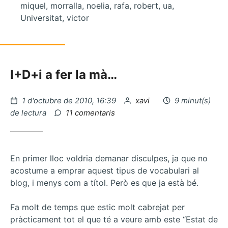
miquel, morralla, noelia, rafa, robert, ua,
Universitat, victor
I+D+i a fer la mà…
Publicat
per
1 d'octubre de 2010, 16:39
xavi
9 minut(s)
el
a
de lectura
11 comentaris
L’hora
de
les
decisions…
En primer lloc voldria demanar disculpes, ja que no
acostume a emprar aquest tipus de vocabulari al
blog, i menys com a títol. Però es que ja està bé.
Fa molt de temps que estic molt cabrejat per
pràcticament tot el que té a veure amb este “Estat de