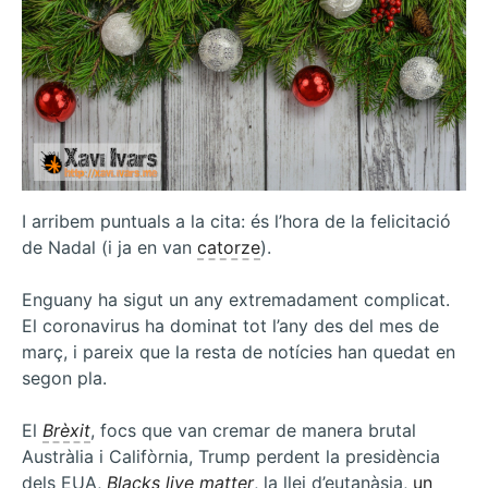
I arribem puntuals a la cita: és l’hora de la felicitació
de Nadal (i ja en van
catorze
).
Enguany ha sigut un any extremadament complicat.
El coronavirus ha dominat tot l’any des del mes de
març, i pareix que la resta de notícies han quedat en
segon pla.
El
Brèxit
, focs que van cremar de manera brutal
Austràlia i Califòrnia, Trump perdent la presidència
dels EUA,
Blacks live matter
, la llei d’eutanàsia,
un