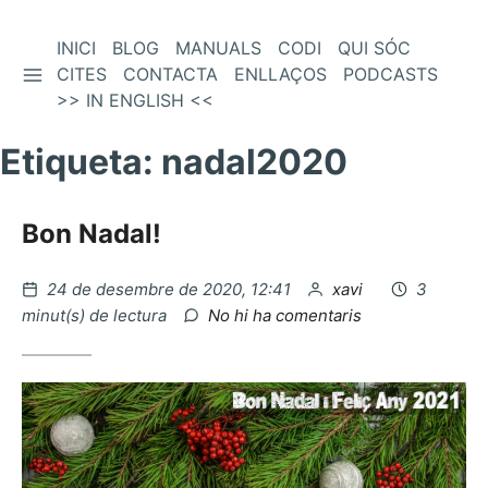
Vés
INICI
BLOG
MANUALS
CODI
QUI SÓC
BARRA LATERAL
al
CITES
CONTACTA
ENLLAÇOS
PODCASTS
contingut
>> IN ENGLISH <<
Etiqueta:
nadal2020
Bon Nadal!
Publicat
per
24 de desembre de 2020, 12:41
xavi
3
el
a
minut(s) de lectura
No hi ha comentaris
Bon
Nadal!