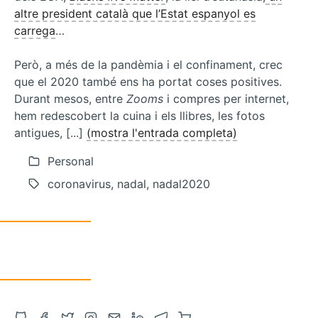
altre president català que l’Estat espanyol es
carrega
…
Però, a més de la pandèmia i el confinament, crec
que el 2020 també ens ha portat coses positives.
Durant mesos, entre
Zooms
i compres per internet,
hem redescobert la cuina i els llibres, les fotos
antigues, [...]
(mostra l'entrada completa)
Personal
coronavirus, nadal, nadal2020
Obre
Obre
Obre
Obre
Contacta
Obre
Obre
Compra