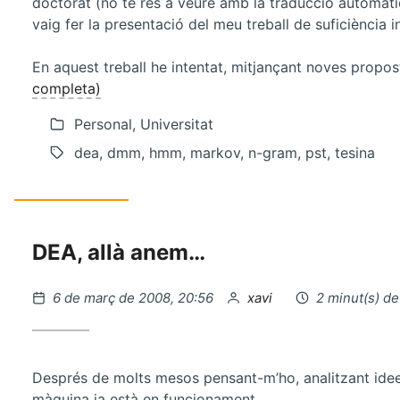
doctorat (no té res a veure amb la traducció automàt
vaig fer la presentació del meu treball de suficiència
En aquest treball he intentat, mitjançant noves propost
completa)
Personal, Universitat
dea, dmm, hmm, markov, n-gram, pst, tesina
DEA, allà anem…
Publicat
per
6 de març de 2008, 20:56
xavi
2 minut(s) de
el
Després de molts mesos pensant-m’ho, analitzant idees
màquina ja està en funcionament.