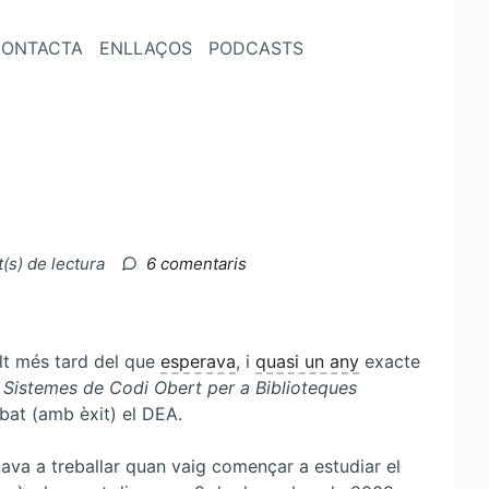
ONTACTA
ENLLAÇOS
PODCASTS
a
(s) de lectura
6 comentaris
DEA
superat!
lt més tard del que
esperava
, i
quasi un any
exacte
t
Sistemes de Codi Obert per a Biblioteques
abat (amb èxit) el DEA.
ava a treballar quan vaig començar a estudiar el