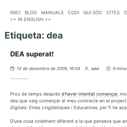
és
Vés
INICI
BLOG
MANUALS
CODI
QUI SÓC
CITES
C
al
>> IN ENGLISH <<
enú
contingut
incipal
Etiqueta:
dea
DEA superat!
Publicat
per
14 de desembre de 2009, 16:04
xavi
6 minut
el
Prou de temps després
d’haver intentat començar
, mo
des que vaig començar el meu contracte en el projec
Digitals: Eines Lingüístiques i Educatives
, per fi he ac
D’una cosa totalment diferent a la que pensava que an