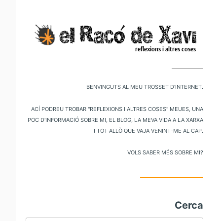
V
al
m
pr
Benvinguts al meu trosset d'internet.
Ací podreu trobar "reflexions i altres coses" meues, una
poc d'informació sobre mi, el blog, la meva vida a la xarxa
i tot allò que vaja venint-me al cap.
Vols saber més sobre mi?
Cerca