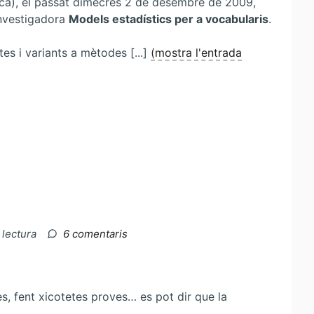
ica), el passat dimecres 2 de desembre de 2009,
 investigadora
Models estadístics per a vocabularis
.
es i variants a mètodes [...]
(mostra l'entrada
a
 lectura
6 comentaris
DEA
superat!
, fent xicotetes proves… es pot dir que la