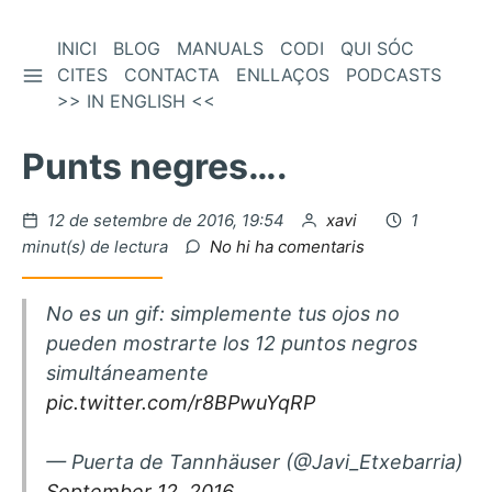
Vés
INICI
BLOG
MANUALS
CODI
QUI SÓC
BARRA LATERAL
al
CITES
CONTACTA
ENLLAÇOS
PODCASTS
contingut
>> IN ENGLISH <<
Punts negres….
Publicat
per
12 de setembre de 2016, 19:54
xavi
1
el
a
minut(s) de lectura
No hi ha comentaris
Punts
negres….
No es un gif: simplemente tus ojos no
pueden mostrarte los 12 puntos negros
simultáneamente
pic.twitter.com/r8BPwuYqRP
— Puerta de Tannhäuser (@Javi_Etxebarria)
September 12, 2016