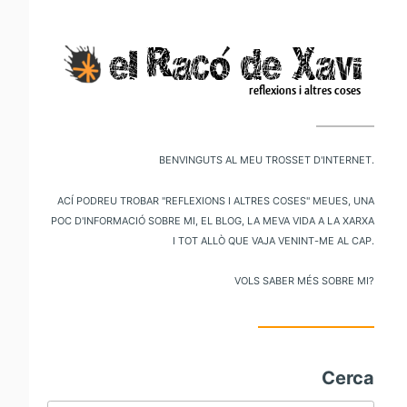
V
al
m
pr
Benvinguts al meu trosset d'internet.
Ací podreu trobar "reflexions i altres coses" meues, una
poc d'informació sobre mi, el blog, la meva vida a la xarxa
i tot allò que vaja venint-me al cap.
Vols saber més sobre mi?
Cerca