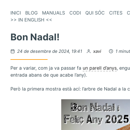
és
Vés
INICI
BLOG
MANUALS
CODI
QUI SÓC
CITES
C
al
>> IN ENGLISH <<
enú
contingut
incipal
Bon Nadal!
Publicat
per
24 de desembre de 2024, 19:41
xavi
1 minut
el
Per a variar, com ja va passar fa
un parell d’anys
, eng
entrada abans de que acabe l’any).
Però la primera mostra està ací: l’arbre de Nadal a la 