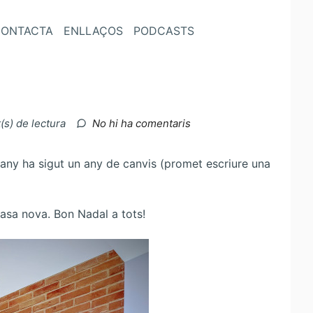
ONTACTA
ENLLAÇOS
PODCASTS
a
(s) de lectura
No hi ha comentaris
Bon
Nadal!
uany ha sigut un any de canvis (promet escriure una
casa nova. Bon Nadal a tots!