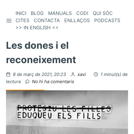
Vés
INICI
BLOG
MANUALS
CODI
QUI SÓC
BARRA LATERAL
al
CITES
CONTACTA
ENLLAÇOS
PODCASTS
contingut
>> IN ENGLISH <<
Les dones i el
reconeixement
Publicat
per
8 de març de 2021, 20:23
xavi
1 minut(s) de
el
a
lectura
No hi ha comentaris
Les
dones
i
el
reconeixement