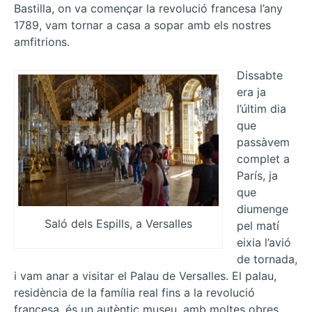
Bastilla, on va començar la revolució francesa l’any
1789, vam tornar a casa a sopar amb els nostres
amfitrions.
Dissabte
era ja
l’últim dia
que
passàvem
complet a
París, ja
que
diumenge
Saló dels Espills, a Versalles
pel matí
eixia l’avió
de tornada,
i vam anar a visitar el Palau de Versalles. El palau,
residència de la família real fins a la revolució
francesa, és un autèntic museu, amb moltes obres