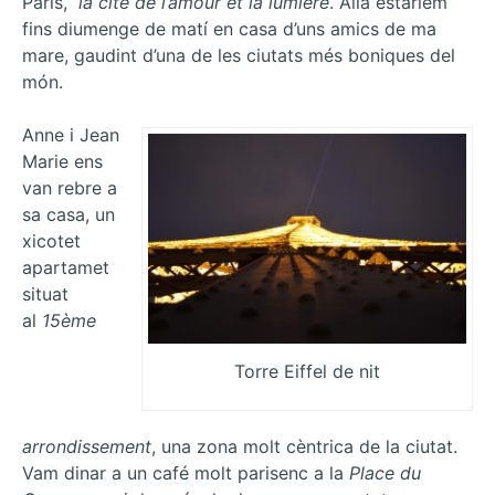
París,
la cité de l’amour et la lumière
. Allà estaríem
fins diumenge de matí en casa d’uns amics de ma
mare, gaudint d’una de les ciutats més boniques del
món.
Anne i Jean
Marie ens
van rebre a
sa casa, un
xicotet
apartamet
situat
al
15ème
Torre Eiffel de nit
arrondissement
, una zona molt cèntrica de la ciutat.
Vam dinar a un café molt parisenc a la
Place du