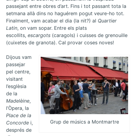
passejant entre obres d’art. Fins i tot passant tota la
setmana allà dins no haguérem pogut veure-ho tot.
Finalment, vam acabar el dia (la nit?) al
Quartier
Latin
, on vam sopar. Entre els plats
escollits,
escargots
(caragols) i cuisses de grenouille
(cuixetes de granota). Cal provar coses noves!
Dijous vam
passejar
pel centre,
visitant
l’esglèsia
de la
Madelèine
,
l’Òpera, la
Place de la
Grup de músics a Montmartre
Concorde
i,
després de