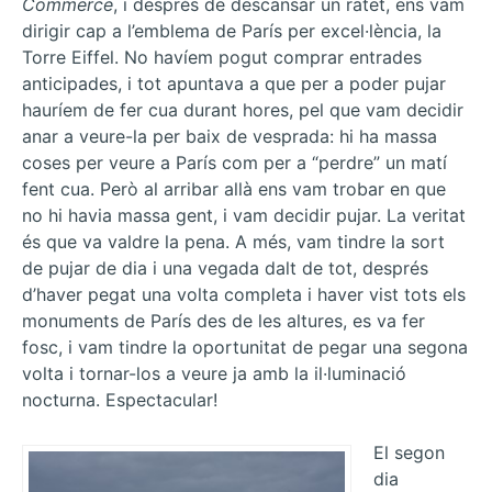
Commerce
, i després de descansar un ratet, ens vam
dirigir cap a l’emblema de París per excel·lència, la
Torre Eiffel. No havíem pogut comprar entrades
anticipades, i tot apuntava a que per a poder pujar
hauríem de fer cua durant hores, pel que vam decidir
anar a veure-la per baix de vesprada: hi ha massa
coses per veure a París com per a “perdre” un matí
fent cua. Però al arribar allà ens vam trobar en que
no hi havia massa gent, i vam decidir pujar. La veritat
és que va valdre la pena. A més, vam tindre la sort
de pujar de dia i una vegada dalt de tot, després
d’haver pegat una volta completa i haver vist tots els
monuments de París des de les altures, es va fer
fosc, i vam tindre la oportunitat de pegar una segona
volta i tornar-los a veure ja amb la il·luminació
nocturna. Espectacular!
El segon
dia