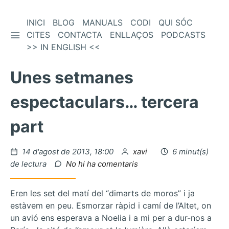
Vés
INICI
BLOG
MANUALS
CODI
QUI SÓC
BARRA LATERAL
al
CITES
CONTACTA
ENLLAÇOS
PODCASTS
contingut
>> IN ENGLISH <<
Unes setmanes
espectaculars… tercera
part
Publicat
per
14 d'agost de 2013, 18:00
xavi
6 minut(s)
el
a
de lectura
No hi ha comentaris
Unes
setmanes
Eren les set del matí del “dimarts de moros” i ja
espectaculars…
estàvem en peu. Esmorzar ràpid i camí de l’Altet, on
tercera
un avió ens esperava a Noelia i a mi per a dur-nos a
part