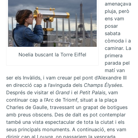
amenaçava
pluja, però
ens vam
posar
sabata
còmoda i a
caminar. La
Noelia buscant la Torre Eiffel
primera
parada pel
matí van
ser els Invàlids, i vam creuar pel pont d’Alexandre III
en direcció cap a l’avinguda dels
Champs Élysées
.
Després de visitar el
Grand
i el
Petit Palais
, vam
continuar cap a l’Arc de Triomf, situat a la plaça
Charles de Gaulle, travessant un grapat de botigues
amb preus obscens. Des de dalt es pot contemplar
també una vista espectacular de tota la ciutat i els
seus principals monuments. A continuació, ens vam
dirigir cap al Louvre, on passariem la vesprada