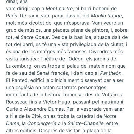
dinar, ens
vam dirigir cap a
Montmartre
, el barri bohemi de
París. De camí, vam parar davant del
Moulin Rouge
,
molt més xicotet del que m’esperava. Vam veure un
grup de músics, una placeta plena de pintors, i, sobre
tot, el
Sacre Coeur
. Des de la basílica, situada dalt de
tot del barri, es té una vista privilegiada de la ciutat, i
és una de les imatges més famoses. Divendres més
visita turística: Théâtre de l’Odéon, els jardins de
Luxemburg, on es troba el palau del mateix nom que
fa de seu del Senat francés, i d’ahí cap al
Pantheón
.
El Panteó, edifici laic inicialment dissenyat per a ser
una església on estan soterrats personatges
importants de la història francesa: des de Voltaire a
Rousseau fins a Victor Hugo, passant pel matrimoni
Curie o Alexandre Dumas. Per la vesprada vam anar
a l’Île de la Cité, on es troba la catedral de
Notre
Dame
, la
Conciergerie
o la
Sainte-Chapelle
, entre
altres edificis. Després de visitar la plaça de la