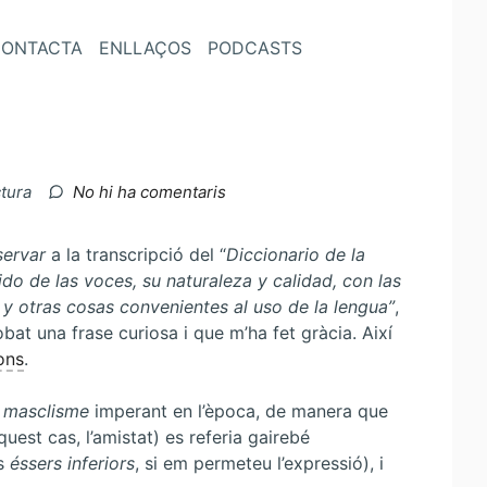
ONTACTA
ENLLAÇOS
PODCASTS
a
ctura
No hi ha comentaris
L’amistat
i
servar
a la transcripció del “
Diccionario de la
les
ido de las voces, su naturaleza y calidad, con las
dones
 y otras cosas convenientes al uso de la lengua”
,
robat una frase curiosa i que m’ha fet gràcia. Així
ions
.
l
masclisme
imperant en l’època, de manera que
est cas, l’amistat) es referia gairebé
es
éssers inferiors
, si em permeteu l’expressió), i