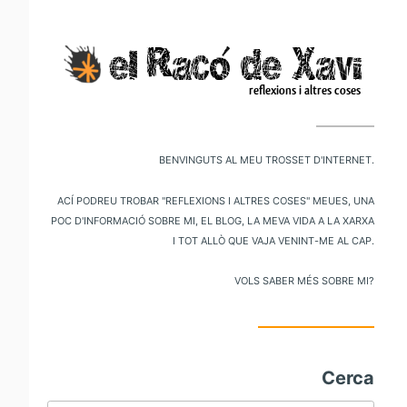
V
al
m
pr
Benvinguts al meu trosset d'internet.
Ací podreu trobar "reflexions i altres coses" meues, una
poc d'informació sobre mi, el blog, la meva vida a la xarxa
i tot allò que vaja venint-me al cap.
Vols saber més sobre mi?
Cerca