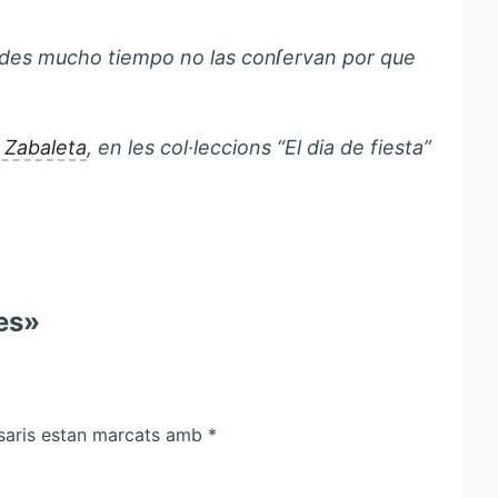
ádes mucho tiempo no las conſervan por que
 Zabaleta
, en les col·leccions “El dia de fiesta”
nes»
saris estan marcats amb
*