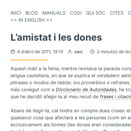
és
Vés
INICI
BLOG
MANUALS
CODI
QUI SÓC
CITES
C
al
>> IN ENGLISH <<
enú
contingut
incipal
L’amistat i les dones
Publicat
per
6 d'abril de 2011, 19:15
xavi
2 minut(s) de le
el
Aquest matí a la feina, mentre revisava la paraula
con
lengua castellana, en que se explica el verdadero sent
phrases o modos de hablar, los proverbios o refranes,
més conegut com a
Diccionario de Autoridades
, he t
que he decidit afegir-la al meu recull de
frases i citac
Abans de llegir-la, cal tindre en compte dues coses: e
qualsevol cosa que afectara a les persones (com en aqu
exclusivament als
homes
(les dones eren considerad