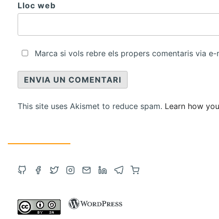
Lloc web
Marca si vols rebre els propers comentaris via e
This site uses Akismet to reduce spam.
Learn how you
Obre
Obre
Obre
Obre
Contacta
Obre
Obre
Compra
el
el
el
l'Instagram
via
el
el
a
GitHub
Facebook
Twitter
en
correu
LinkedIn
Telegram
Amazon
en
en
en
una
electrònic
en
en
amb