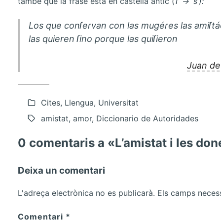
també que la frase està en castellà antic (
‘ſ’ → ‘s’):
Los que conſervan con las mugéres las amiſt
las quieren ſino porque las quiſieron
Juan de
Cites, Llengua, Universitat
amistat, amor, Diccionario de Autoridades
0 comentaris a «L’amistat i les do
Deixa un comentari
L'adreça electrònica no es publicarà.
Els camps neces
Comentari
*