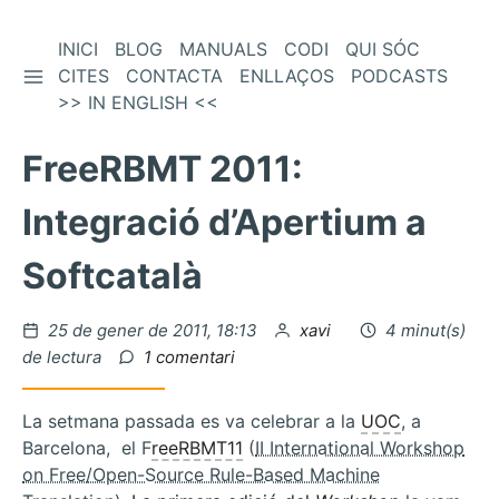
Vés
INICI
BLOG
MANUALS
CODI
QUI SÓC
BARRA LATERAL
al
CITES
CONTACTA
ENLLAÇOS
PODCASTS
contingut
>> IN ENGLISH <<
FreeRBMT 2011:
Integració d’Apertium a
Softcatalà
Publicat
per
25 de gener de 2011, 18:13
xavi
4 minut(s)
el
a
de lectura
1 comentari
FreeRBMT
2011:
La setmana passada es va celebrar a la
UOC
, a
Integració
Barcelona, el F
reeRBMT11
(
II International Workshop
d’Apertium
on Free/Open-Source Rule-Based Machine
a