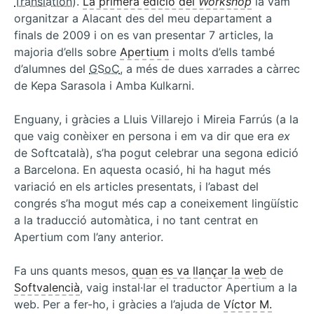
Translation
).
La primera edició del
Softcatalà
Workshop
la vam
organitzar a Alacant des del meu departament a
finals de 2009 i on es van presentar 7 articles, la
majoria d’ells sobre
Apertium
i molts d’ells també
d’alumnes del
GSoC
, a més de dues xarrades a càrrec
de Kepa Sarasola i Amba Kulkarni.
Enguany, i gràcies a Lluis Villarejo i Mireia Farrús (a la
que vaig conèixer en persona i em va dir que era
ex
de Softcatalà), s’ha pogut celebrar una segona edició
a Barcelona. En aquesta ocasió, hi ha hagut més
variació en els articles presentats, i l’abast del
congrés s’ha mogut més cap a coneixement lingüístic
a la traducció automàtica, i no tant centrat en
Apertium com l’any anterior.
Fa uns quants mesos,
quan es va llançar la web
de
Softvalencià
, vaig instal·lar el traductor Apertium a la
web. Per a fer-ho, i gràcies a l’ajuda de
Víctor M.