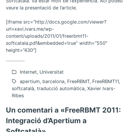
Softcatalà. Va estar molt bé l’experiència. Ací podeu
veure la presentació de l’article.
[iframe src=”http://docs.google.com/viewer?
url=xavi.ivars.me/wp-
content/uploads/2011/01/freerbmt11-
softcatala.pdf&embedded=true” width=”550″
height=”430″]
Internet, Universitat
apertium, barcelona, FreeRBMT, FreeRBMT11,
softcatalà, traducció automàtica, Xavier Ivars-
Ribes
Un comentari a «FreeRBMT 2011:
Integració d’Apertium a
Softcatalà»