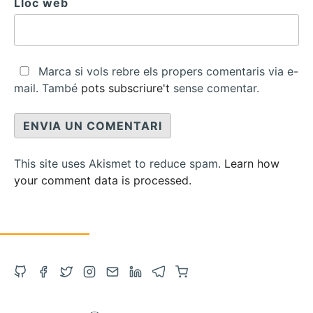
Lloc web
Marca si vols rebre els propers comentaris via e-
mail. També
pots subscriure't
sense comentar.
This site uses Akismet to reduce spam.
Learn how
your comment data is processed.
Obre
Obre
Obre
Obre
Contacta
Obre
Obre
Compra
el
el
el
l'Instagram
via
el
el
a
GitHub
Facebook
Twitter
en
correu
LinkedIn
Telegram
Amazon