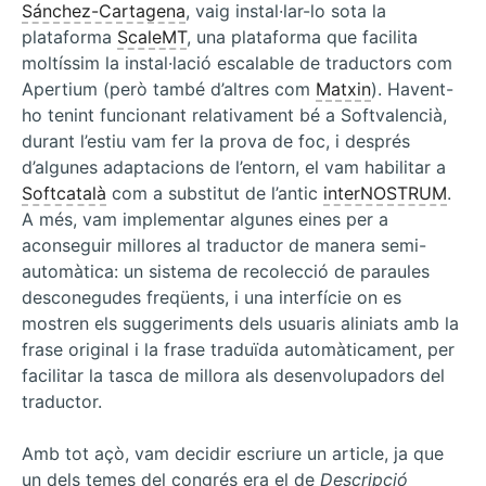
Sánchez-Cartagena
, vaig instal·lar-lo sota la
plataforma
ScaleMT
, una plataforma que facilita
moltíssim la instal·lació escalable de traductors com
Apertium (però també d’altres com
Matxin
). Havent-
ho tenint funcionant relativament bé a Softvalencià,
durant l’estiu vam fer la prova de foc, i després
d’algunes adaptacions de l’entorn, el vam habilitar a
Softcatalà
com a substitut de l’antic
interNOSTRUM
.
A més, vam implementar algunes eines per a
aconseguir millores al traductor de manera semi-
automàtica: un sistema de recolecció de paraules
desconegudes freqüents, i una interfície on es
mostren els suggeriments dels usuaris aliniats amb la
frase original i la frase traduïda automàticament, per
facilitar la tasca de millora als desenvolupadors del
traductor.
Amb tot açò, vam decidir escriure un article, ja que
un dels temes del congrés era el de
Descripció