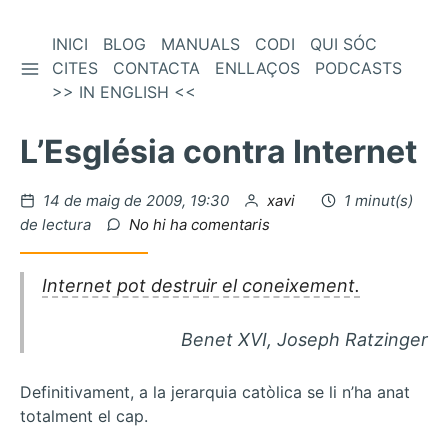
Vés
INICI
BLOG
MANUALS
CODI
QUI SÓC
BARRA LATERAL
al
CITES
CONTACTA
ENLLAÇOS
PODCASTS
contingut
>> IN ENGLISH <<
L’Església contra Internet
Publicat
per
14 de maig de 2009, 19:30
xavi
1 minut(s)
el
a
de lectura
No hi ha comentaris
L’Església
contra
Internet pot destruir el coneixement.
Internet
Benet XVI, Joseph Ratzinger
Definitivament, a la jerarquia catòlica se li n’ha anat
totalment el cap.