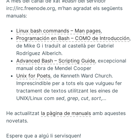
A més del canal de xat
#bash
del servidor
irc://irc.freenode.org, m’han agradat els següents
manuals:
Linux bash commands – Man pages
,
Programación en Bash – COMO de Introducción
,
de Mike G i traduït al castellà per Gabriel
Rodríguez Alberich.
Advanced Bash – Scripting Guide
, excepcional
manual obra de Mendel Cooper
Unix for Poets
, de Kenneth Ward Church.
Imprescindible per a tots els que vulgueu fer
tractament de textos utilitzant les eines de
UNIX/Linux com
sed
,
grep
,
cut
,
sort
,…
He actualitzat
la pàgina de manuals
amb aquestes
novetats.
Espere que a algú li servisquen!