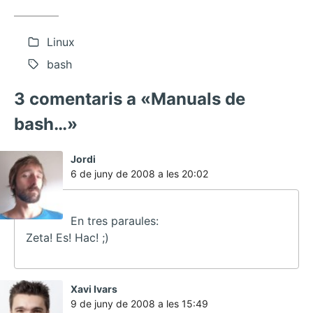
Linux
bash
3 comentaris a «Manuals de
bash…»
ha
Jordi
dit:
6 de juny de 2008 a les 20:02
En tres paraules:
Zeta! Es! Hac! ;)
ha
Xavi Ivars
dit:
9 de juny de 2008 a les 15:49