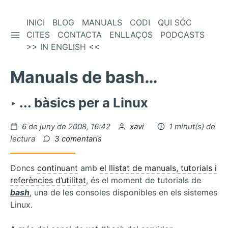
Vés
INICI
BLOG
MANUALS
CODI
QUI SÓC
BARRA LATERAL
al
CITES
CONTACTA
ENLLAÇOS
PODCASTS
contingut
>> IN ENGLISH <<
Manuals de bash…
‣ ... bàsics per a Linux
Publicat
per
6 de juny de 2008, 16:42
xavi
1 minut(s) de
el
a
lectura
3 comentaris
Manuals
de
Doncs
continuant
amb
el llistat de manuals, tutorials i
bash…
referències d’utilitat
, és el moment de tutorials de
bash
, una de les consoles disponibles en els sistemes
Linux.