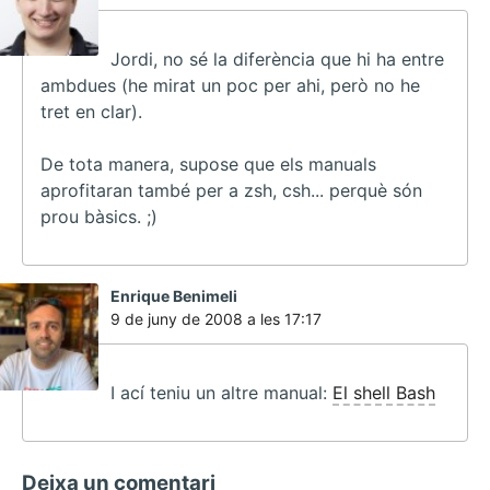
Jordi, no sé la diferència que hi ha entre
ambdues (he mirat un poc per ahi, però no he
tret en clar).
De tota manera, supose que els manuals
aprofitaran també per a zsh, csh... perquè són
prou bàsics. ;)
ha
Enrique Benimeli
dit:
9 de juny de 2008 a les 17:17
I ací teniu un altre manual:
El shell Bash
Deixa un comentari