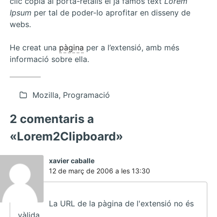
clic copia al porta-retalls el ja famós text
Lorem
Ipsum
per tal de poder-lo aprofitar en disseny de
webs.
He creat una
pàgina
per a l’extensió, amb més
informació sobre ella.
Mozilla, Programació
2 comentaris a
«Lorem2Clipboard»
ha
xavier caballe
dit:
12 de març de 2006 a les 13:30
La URL de la pàgina de l'extensió no és
vàlida...