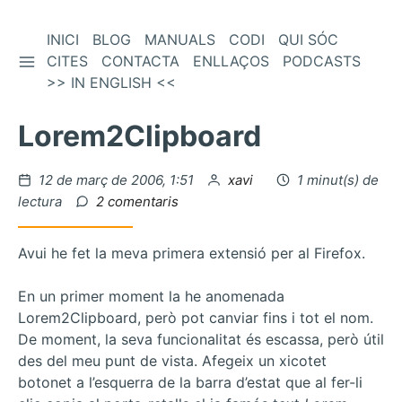
Vés
INICI
BLOG
MANUALS
CODI
QUI SÓC
BARRA LATERAL
al
CITES
CONTACTA
ENLLAÇOS
PODCASTS
contingut
>> IN ENGLISH <<
Lorem2Clipboard
Publicat
per
12 de març de 2006, 1:51
xavi
1 minut(s) de
el
a
lectura
2 comentaris
Lorem2Clipboard
Avui he fet la meva primera extensió per al Firefox.
En un primer moment la he anomenada
Lorem2Clipboard, però pot canviar fins i tot el nom.
De moment, la seva funcionalitat és escassa, però útil
des del meu punt de vista. Afegeix un xicotet
botonet a l’esquerra de la barra d’estat que al fer-li