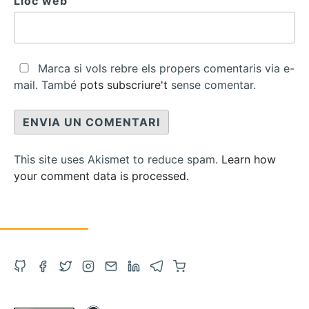
Lloc web
Marca si vols rebre els propers comentaris via e-
mail. També
pots subscriure't
sense comentar.
This site uses Akismet to reduce spam.
Learn how
your comment data is processed.
Obre
Obre
Obre
Obre
Contacta
Obre
Obre
Compra
el
el
el
l'Instagram
via
el
el
a
GitHub
Facebook
Twitter
en
correu
LinkedIn
Telegram
Amazon