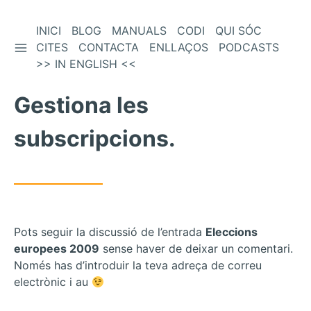
Vés
INICI
BLOG
MANUALS
CODI
QUI SÓC
BARRA LATERAL
al
CITES
CONTACTA
ENLLAÇOS
PODCASTS
contingut
>> IN ENGLISH <<
Gestiona les
subscripcions.
Pots seguir la discussió de l’entrada
Eleccions
europees 2009
sense haver de deixar un comentari.
Només has d’introduir la teva adreça de correu
electrònic i au