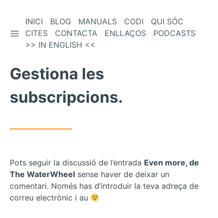
Vés
INICI
BLOG
MANUALS
CODI
QUI SÓC
BARRA LATERAL
al
CITES
CONTACTA
ENLLAÇOS
PODCASTS
contingut
>> IN ENGLISH <<
Gestiona les
subscripcions.
Pots seguir la discussió de l’entrada
Even more, de
The WaterWheel
sense haver de deixar un
comentari. Només has d’introduir la teva adreça de
correu electrònic i au