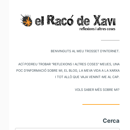
V
al
m
pr
Benvinguts al meu trosset d'internet.
Ací podreu trobar "reflexions i altres coses" meues, una
poc d'informació sobre mi, el blog, la meva vida a la xarxa
i tot allò que vaja venint-me al cap.
Vols saber més sobre mi?
Cerca