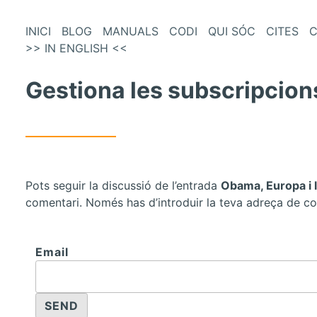
és
Vés
INICI
BLOG
MANUALS
CODI
QUI SÓC
CITES
C
al
>> IN ENGLISH <<
enú
contingut
incipal
Gestiona les subscripcion
Pots seguir la discussió de l’entrada
Obama, Europa i la
comentari. Només has d’introduir la teva adreça de co
Email