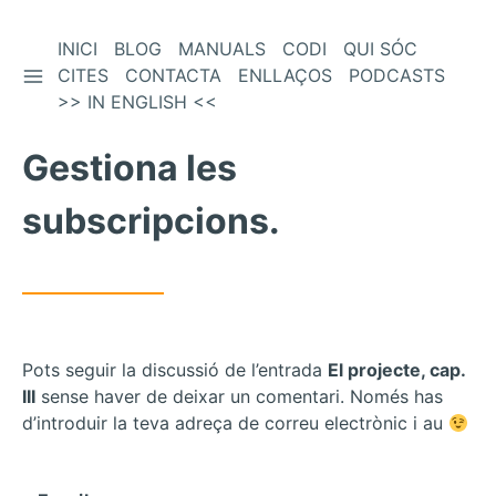
Vés
INICI
BLOG
MANUALS
CODI
QUI SÓC
BARRA LATERAL
al
CITES
CONTACTA
ENLLAÇOS
PODCASTS
contingut
>> IN ENGLISH <<
Gestiona les
subscripcions.
Pots seguir la discussió de l’entrada
El projecte, cap.
III
sense haver de deixar un comentari. Només has
d’introduir la teva adreça de correu electrònic i au