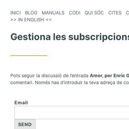
és
Vés
INICI
BLOG
MANUALS
CODI
QUI SÓC
CITES
C
al
>> IN ENGLISH <<
enú
contingut
incipal
Gestiona les subscripcion
Pots seguir la discussió de l’entrada
Amor, per Enric G
comentari. Només has d’introduir la teva adreça de co
Email