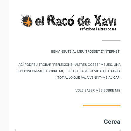
V
al
m
pr
Benvinguts al meu trosset d'internet.
Ací podreu trobar "reflexions i altres coses" meues, una
poc d'informació sobre mi, el blog, la meva vida a la xarxa
i tot allò que vaja venint-me al cap.
Vols saber més sobre mi?
Cerca