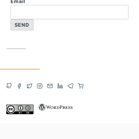
Email
Obre
Obre
Obre
Obre
Contacta
Obre
Obre
Compra
el
el
el
l'Instagram
via
el
el
a
GitHub
Facebook
Twitter
en
correu
LinkedIn
Telegram
Amazon
en
en
en
una
electrònic
en
en
amb
una
una
una
altra
una
una
un
altra
altra
altra
pestanya
altra
altra
enllaç
pestanya
pestanya
pestanya
pestanya
pestanya
d'afiliats