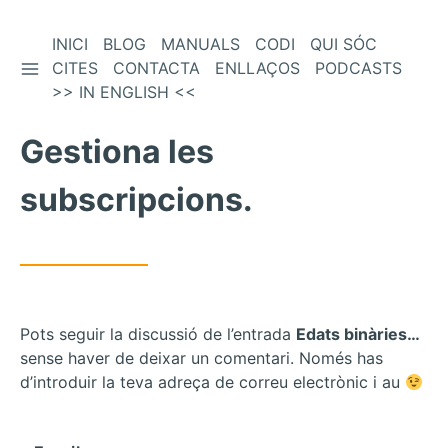
Vés
INICI
BLOG
MANUALS
CODI
QUI SÓC
BARRA LATERAL
al
CITES
CONTACTA
ENLLAÇOS
PODCASTS
contingut
>> IN ENGLISH <<
Gestiona les
subscripcions.
Pots seguir la discussió de l’entrada
Edats binàries…
sense haver de deixar un comentari. Només has
d’introduir la teva adreça de correu electrònic i au