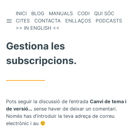
Vés
INICI
BLOG
MANUALS
CODI
QUI SÓC
BARRA LATERAL
al
CITES
CONTACTA
ENLLAÇOS
PODCASTS
contingut
>> IN ENGLISH <<
Gestiona les
subscripcions.
Pots seguir la discussió de l’entrada
Canvi de tema i
de versió…
sense haver de deixar un comentari.
Només has d’introduir la teva adreça de correu
electrònic i au