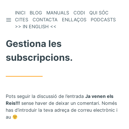
Vés
INICI
BLOG
MANUALS
CODI
QUI SÓC
BARRA LATERAL
al
CITES
CONTACTA
ENLLAÇOS
PODCASTS
contingut
>> IN ENGLISH <<
Gestiona les
subscripcions.
Pots seguir la discussió de l’entrada
Ja venen els
Reis!!!
sense haver de deixar un comentari. Només
has d’introduir la teva adreça de correu electrònic i
au