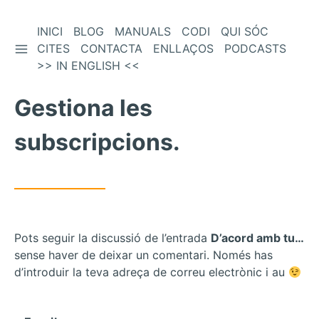
Vés
INICI
BLOG
MANUALS
CODI
QUI SÓC
BARRA LATERAL
al
CITES
CONTACTA
ENLLAÇOS
PODCASTS
contingut
>> IN ENGLISH <<
Gestiona les
subscripcions.
Pots seguir la discussió de l’entrada
D’acord amb tu…
sense haver de deixar un comentari. Només has
d’introduir la teva adreça de correu electrònic i au