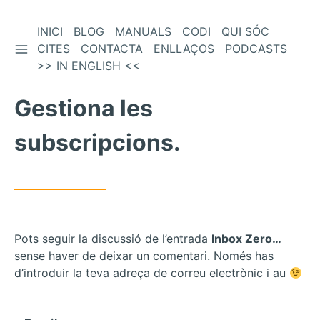
Vés
INICI
BLOG
MANUALS
CODI
QUI SÓC
BARRA LATERAL
al
CITES
CONTACTA
ENLLAÇOS
PODCASTS
contingut
>> IN ENGLISH <<
Gestiona les
subscripcions.
Pots seguir la discussió de l’entrada
Inbox Zero…
sense haver de deixar un comentari. Només has
d’introduir la teva adreça de correu electrònic i au