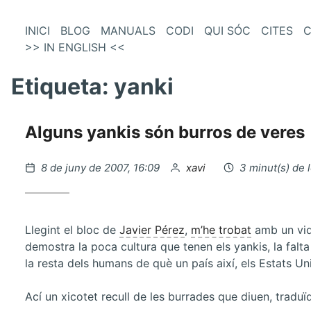
és
Vés
INICI
BLOG
MANUALS
CODI
QUI SÓC
CITES
C
al
>> IN ENGLISH <<
enú
contingut
incipal
Etiqueta:
yanki
Alguns yankis són burros de veres
Publicat
per
8 de juny de 2007, 16:09
xavi
3 minut(s) de 
el
Llegint el bloc de
Javier Pérez
,
m’he trobat
amb un vid
demostra la poca cultura que tenen els yankis, la falta 
la resta dels humans de què un país així, els Estats U
Ací un xicotet recull de les burrades que diuen, traduïd