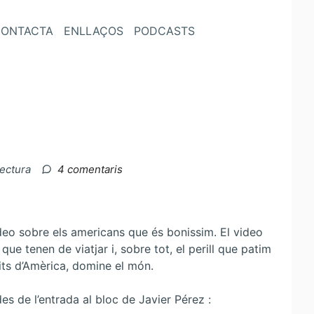
ONTACTA
ENLLAÇOS
PODCASTS
a
lectura
4 comentaris
Alguns
yankis
són
burros
eo sobre els americans que és bonissim. El video
de
que tenen de viatjar i, sobre tot, el perill que patim
veres
nits d’Amèrica, domine el món.
es de l’entrada al bloc de Javier Pérez :