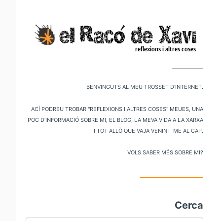
V
al
m
pr
Benvinguts al meu trosset d'internet.
Ací podreu trobar "reflexions i altres coses" meues, una
poc d'informació sobre mi, el blog, la meva vida a la xarxa
i tot allò que vaja venint-me al cap.
Vols saber més sobre mi?
Cerca