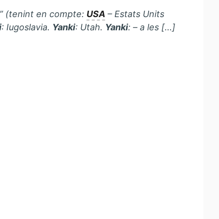
” (tenint en compte:
USA
– Estats Units
i
: Iugoslavia.
Yanki
: Utah.
Yanki
: – a les [...]