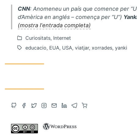
CNN
: Anomeneu un país que comence per “U
d’Amèrica en anglés – comença per “U”)
Yank
(mostra l'entrada completa)
Curiositats, Internet
educacio, EUA, USA, viatjar, xorrades, yanki
Obre
Obre
Obre
Obre
Contacta
Obre
Obre
Compra
el
el
el
l'Instagram
via
el
el
a
GitHub
Facebook
Twitter
en
correu
LinkedIn
Telegram
Amazon
en
en
en
una
electrònic
en
en
amb