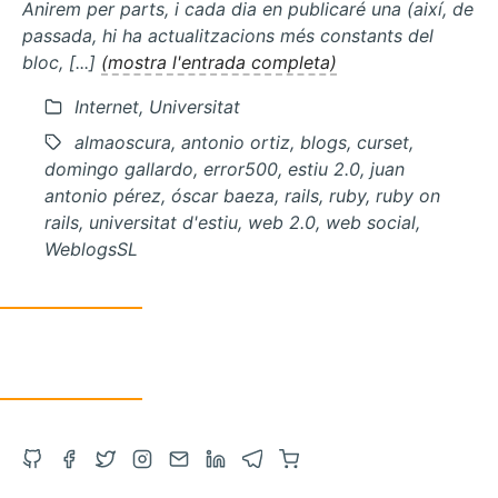
Anirem per parts, i cada dia en publicaré una (així, de
passada, hi ha actualitzacions més constants del
bloc, [...]
(mostra l'entrada completa)
Internet, Universitat
almaoscura, antonio ortiz, blogs, curset,
domingo gallardo, error500, estiu 2.0, juan
antonio pérez, óscar baeza, rails, ruby, ruby on
rails, universitat d'estiu, web 2.0, web social,
WeblogsSL
Obre
Obre
Obre
Obre
Contacta
Obre
Obre
Compra
el
el
el
l'Instagram
via
el
el
a