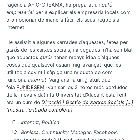
l’agència AFIC-CREAMA, ha preparat un
café
empresarial
per a explicar als empresaris locals com
promocionar de manera fàcil els seus negocis a
internet.
He assistit a algunes xarrades d’aquestes, fetes per
gurús
de les xarxes socials, i a vegades m’ha semblat
que aquestos
gurús
tenen menys idea d’algunes
coses que qualsevol usuari mig-avançat, que les
utilitze a sovint i sàpiga una miqueta de com
funciona
Internet
. Vaig anar a un gratuit que
feia
FUNDESEM
(van ser les 2 hores més perdudes
de la meva vida) i la Universitat d’Alacant està fent
ara un curs de
Direcció i Gestió de Xarxes Socials [...]
(mostra l'entrada completa)
Internet, Política
Benissa, Community Manager, Facebook,
seo, twitter, web 2.0, web social, xarxes socials