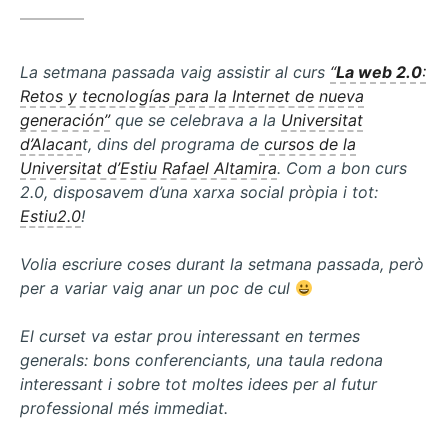
Café
empresarial
i
competències
La setmana passada vaig assistir al curs
“
La web 2.0
:
tecnològiques
Retos y tecnologías para la Internet de nueva
generación”
que se celebrava a la
Universitat
d’Alacan
t, dins del programa de
cursos de la
Universitat d’Estiu Rafael Altamira
. Com a bon curs
2.0, disposavem d’una xarxa social pròpia i tot:
Estiu2.0
!
Volia escriure coses durant la setmana passada, però
per a variar
vaig anar un poc de cul
El curset va estar prou interessant en termes
generals: bons conferenciants, una taula redona
interessant i sobre tot moltes idees per al futur
professional més immediat.