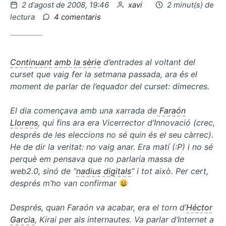
Publicat
per
2 d'agost de 2008, 19:46
xavi
2 minut(s) de
el
a
lectura
4 comentaris
Café
empresarial
i
competències
Continuant
amb la sèrie
d’entrades al voltant del
tecnològiques
curset que vaig fer la setmana passada, ara és el
moment de parlar de l’equador del curset: dimecres.
El dia començava amb una xarrada de
Faraón
Llorens
, qui fins ara era Vicerrector d’Innovació (crec,
després de les eleccions no sé quin és el seu càrrec).
He de dir la veritat: no vaig anar. Era matí (:P) i no sé
perquè em pensava que no parlaria massa de
web2.0, sinó de “
nadius digitals
” i tot això. Per cert,
després m’ho van confirmar
Després, quan Faraón va acabar, era el torn d’
Héctor
Garcia
,
Kirai
per als internautes. Va parlar d’Internet a