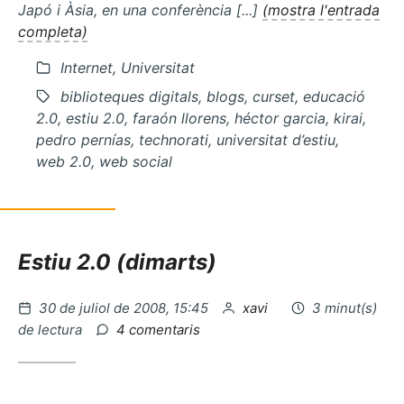
Japó i Àsia, en una conferència [...]
(mostra l'entrada
completa)
Internet, Universitat
biblioteques digitals, blogs, curset, educació
2.0, estiu 2.0, faraón llorens, héctor garcia, kirai,
pedro pernías, technorati, universitat d’estiu,
web 2.0, web social
Estiu 2.0 (dimarts)
Publicat
per
30 de juliol de 2008, 15:45
xavi
3 minut(s)
el
a
de lectura
4 comentaris
Café
empresarial
i