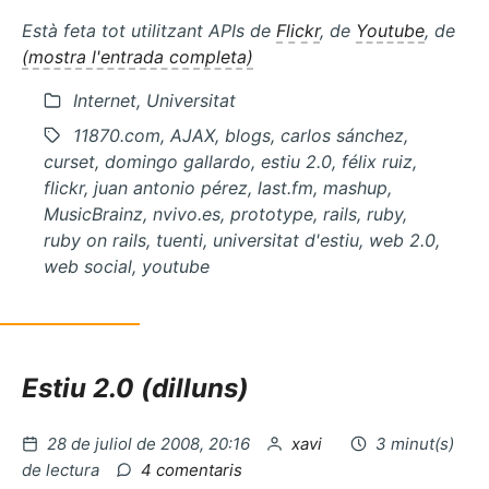
Està feta tot utilitzant APIs de
Flickr
, de
Youtube
, de
(mostra l'entrada completa)
Internet, Universitat
11870.com, AJAX, blogs, carlos sánchez,
curset, domingo gallardo, estiu 2.0, félix ruiz,
flickr, juan antonio pérez, last.fm, mashup,
MusicBrainz, nvivo.es, prototype, rails, ruby,
ruby on rails, tuenti, universitat d'estiu, web 2.0,
web social, youtube
Estiu 2.0 (dilluns)
Publicat
per
28 de juliol de 2008, 20:16
xavi
3 minut(s)
el
a
de lectura
4 comentaris