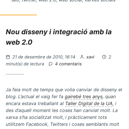
Nou disseny i integració amb la
web 2.0
Publicat
per
21 de desembre de 2010, 16:14
xavi
2
el
a
minut(s) de lectura
4 comentaris
Café
empresarial
i
competències
Ja feia molt de temps que volia canviar de disseny el
tecnològiques
blog. L’actual el vaig fer fa
gairebé tres anys
, quan
encara estava treballant al
Taller Digital de la UA
, i
des d’aquell moment les coses han canviat molt. La
xarxa s’ha socialitzat molt, i pràcticament tots
utilitzem Facebook, Twitters i coses semblants molt