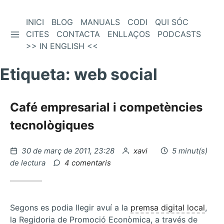
Vés
INICI
BLOG
MANUALS
CODI
QUI SÓC
BARRA LATERAL
al
CITES
CONTACTA
ENLLAÇOS
PODCASTS
contingut
>> IN ENGLISH <<
Etiqueta:
web social
Café empresarial i competències
tecnològiques
Publicat
per
30 de març de 2011, 23:28
xavi
5 minut(s)
el
a
de lectura
4 comentaris
Café
empresarial
i
competències
Segons es podia llegir avuí a la
premsa digital local
,
tecnològiques
la Regidoria de Promoció Econòmica, a través de