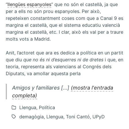
és
“
llengües espanyoles
” que no són el castellà, ja que
poc…
per a ells no són prou espanyoles. Per això,
repeteixen constantment coses com que a Canal 9 es
margina el castellà, que el sistema educatiu valencià
margina el castellà, etc. I clar, això els val per a traure
molts vots a Madrid.
Anit, l’actoret que ara es dedica a política en un partit
que diu
que no és ni d’esquerres ni de dretes
i que, en
teoria, representa als valencians al Congrés dels
Diputats, va amollar aquesta perla
Amigos y familiares [...]
(mostra l'entrada
completa)
Llengua, Política
demagògia, Llengua, Toni Cantó, UPyD