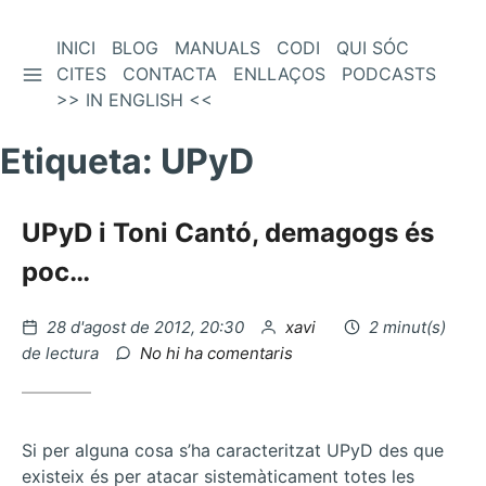
Vés
INICI
BLOG
MANUALS
CODI
QUI SÓC
BARRA LATERAL
al
CITES
CONTACTA
ENLLAÇOS
PODCASTS
contingut
>> IN ENGLISH <<
Etiqueta:
UPyD
UPyD i Toni Cantó, demagogs és
poc…
Publicat
per
28 d'agost de 2012, 20:30
xavi
2 minut(s)
el
a
de lectura
No hi ha comentaris
UPyD
i
Toni
Cantó,
Si per alguna cosa s’ha caracteritzat UPyD des que
demagogs
existeix és per atacar sistemàticament totes les