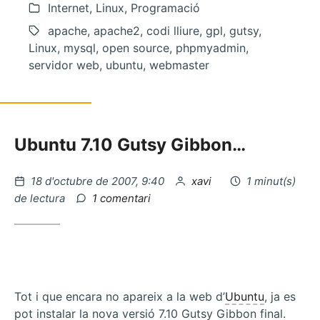
Internet, Linux, Programació
apache, apache2, codi lliure, gpl, gutsy,
Linux, mysql, open source, phpmyadmin,
servidor web, ubuntu, webmaster
Ubuntu 7.10 Gutsy Gibbon…
Publicat
per
18 d'octubre de 2007, 9:40
xavi
1 minut(s)
el
a
de lectura
1 comentari
Libtrash,
paperera
en
linux
Tot i que encara no apareix a la web d’
Ubuntu
, ja es
pot instalar la nova versió 7.10 Gutsy Gibbon final.