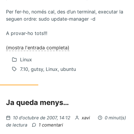
Per fer-ho, només cal, des d’un terminal, executar la
seguen ordre: sudo update-manager -d
A provar-ho tots!!!
(mostra l'entrada completa)
Linux
7.10, gutsy, Linux, ubuntu
Ja queda menys…
Publicat
per
10 d'octubre de 2007, 14:12
xavi
0 minut(s)
el
a
de lectura
1 comentari
Libtrash,