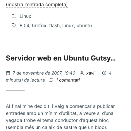
(mostra l'entrada completa)
Linux
8.04, firefox, flash, Linux, ubuntu
Servidor web en Ubuntu Gutsy…
Publicat
per
7 de novembre de 2007, 19:40
xavi
4
el
a
minut(s) de lectura
1 comentari
Libtrash,
paperera
en
linux
Al final m’he decidit, i vaig a començar a publicar
entrades amb un mínim d’utilitat, a veure si d’una
vegada trobe el tema conductor d’aquest bloc
(sembla més un calaix de sastre que un bloc).