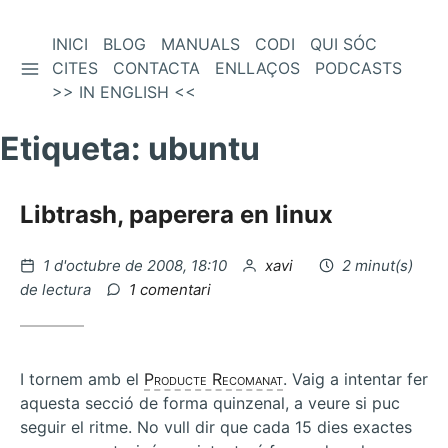
Vés
INICI
BLOG
MANUALS
CODI
QUI SÓC
BARRA LATERAL
al
CITES
CONTACTA
ENLLAÇOS
PODCASTS
contingut
>> IN ENGLISH <<
Etiqueta:
ubuntu
Libtrash, paperera en linux
Publicat
per
1 d'octubre de 2008, 18:10
xavi
2 minut(s)
el
a
de lectura
1 comentari
Libtrash,
paperera
en
linux
I tornem amb el
Producte Recomanat
. Vaig a intentar fer
aquesta secció de forma quinzenal, a veure si puc
seguir el ritme. No vull dir que cada 15 dies exactes