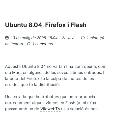
Ubuntu 8.04, Firefox i Flash
Publicat
per
13 de maig de 2008, 18:04
xavi
1 minut(s)
el
a
de lectura
1 comentari
Libtrash,
paperera
en
linux
Aquesta Ubuntu 8.04 no va tan fina com deuria, com
diu
Marc
en algunes de les seves últimes entrades. I
la beta del Firefox té la culpa de moltes de les
errades que té la distribució.
Una errada que he trobat és que no reprodueix
correctament alguns vídeos en Flash (a mi m’ha
passat amb un de
VilawebTV
). La solució és ben