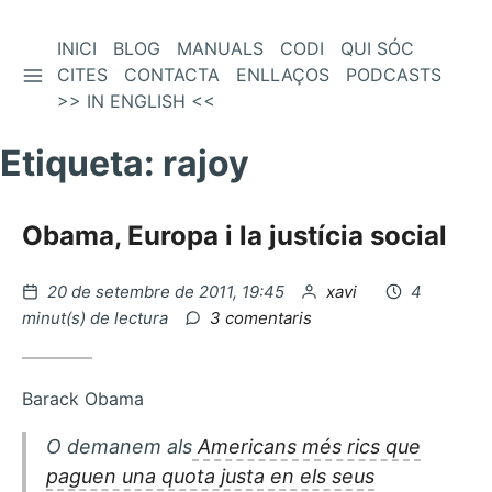
Vés
INICI
BLOG
MANUALS
CODI
QUI SÓC
BARRA LATERAL
al
CITES
CONTACTA
ENLLAÇOS
PODCASTS
contingut
>> IN ENGLISH <<
Etiqueta:
rajoy
Obama, Europa i la justícia social
Publicat
per
20 de setembre de 2011, 19:45
xavi
4
el
a
minut(s) de lectura
3 comentaris
Obama,
Europa
i
Barack Obama
la
justícia
O demanem als
Americans més rics que
social
paguen una quota justa en els seus