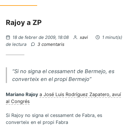
Rajoy a ZP
Publicat
per
18 de febrer de 2009, 18:08
xavi
1 minut(s)
el
a
de lectura
3 comentaris
Obama,
Europa
i
la
“Si no signa el cessament de Bermejo, es
justícia
converteix en el propi Bermejo”
social
Mariano Rajoy
a José Luis Rodríguez Zapatero, avuí
al Congrés
Si Rajoy no signa el cessament de Fabra, es
converteix en el propi Fabra