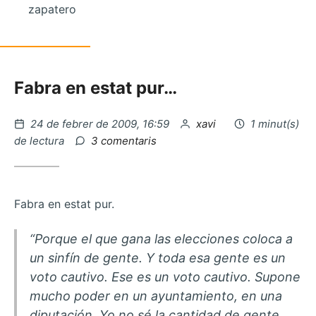
zapatero
Fabra en estat pur…
Publicat
per
24 de febrer de 2009, 16:59
xavi
1 minut(s)
el
a
de lectura
3 comentaris
Obama,
Europa
i
la
Fabra en estat pur.
justícia
social
“Porque el que gana las elecciones coloca a
un sinfín de gente. Y toda esa gente es un
voto cautivo. Ese es un voto cautivo. Supone
mucho poder en un ayuntamiento, en una
diputación. Yo no sé la cantidad de gente