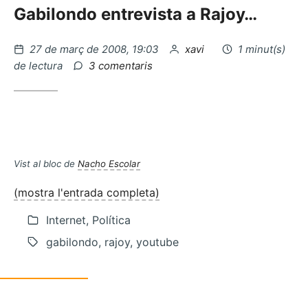
Gabilondo entrevista a Rajoy…
Publicat
per
27 de març de 2008, 19:03
xavi
1 minut(s)
el
a
de lectura
3 comentaris
Obama,
Europa
i
la
justícia
social
Vist al bloc de
Nacho Escolar
(mostra l'entrada completa)
Internet, Política
gabilondo, rajoy, youtube