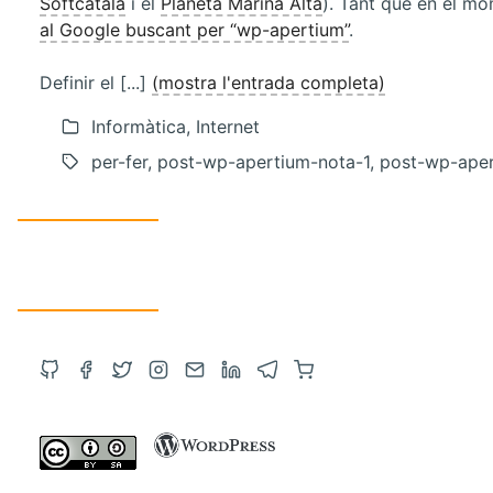
Softcatalà
i el
Planeta Marina Alta
). Tant que en el mo
al Google buscant per “wp-apertium”
.
Definir el [...]
(mostra l'entrada completa)
Informàtica, Internet
per-fer, post-wp-apertium-nota-1, post-wp-ape
Obre
Obre
Obre
Obre
Contacta
Obre
Obre
Compra
el
el
el
l'Instagram
via
el
el
a
GitHub
Facebook
Twitter
en
correu
LinkedIn
Telegram
Amazon
en
en
en
una
electrònic
en
en
amb
una
una
una
altra
una
una
un