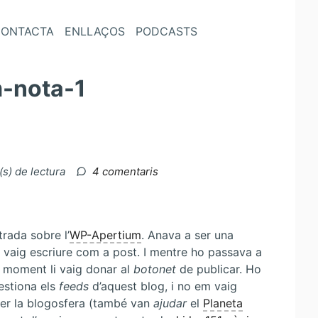
ONTACTA
ENLLAÇOS
PODCASTS
-nota-1
a
(s) de lectura
4 comentaris
WP-
Apertium…
rada sobre l’
WP-Apertium
. Anava a ser una
ho vaig escriure com a post. I mentre ho passava a
 moment li vaig donar al
botonet
de publicar. Ho
stiona els
feeds
d’aquest blog, i no em vaig
per la blogosfera (també van
ajudar
el
Planeta