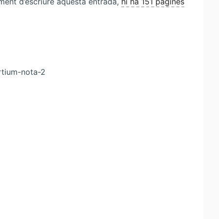
ment d’escriure aquesta entrada,
hi ha 151 pàgines
rtium-nota-2