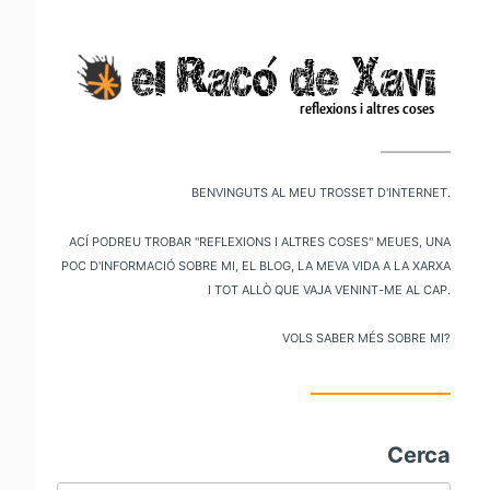
V
al
m
pr
Benvinguts al meu trosset d'internet.
Ací podreu trobar "reflexions i altres coses" meues, una
poc d'informació sobre mi, el blog, la meva vida a la xarxa
i tot allò que vaja venint-me al cap.
Vols saber més sobre mi?
Cerca