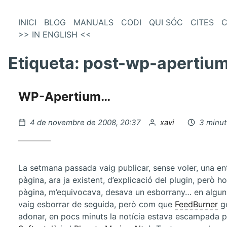
és
Vés
INICI
BLOG
MANUALS
CODI
QUI SÓC
CITES
C
al
>> IN ENGLISH <<
enú
contingut
incipal
Etiqueta:
post-wp-apertium
WP-Apertium…
Publicat
per
4 de novembre de 2008, 20:37
xavi
3 minut
el
La setmana passada vaig publicar, sense voler, una ent
pàgina, ara ja existent, d’explicació del plugin, però 
pàgina, m’equivocava, desava un esborrany… en algun
vaig esborrar de seguida, però com que
FeedBurner
ge
adonar, en pocs minuts la notícia estava escampada 