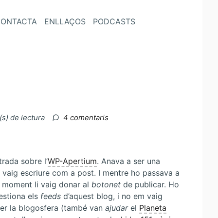
ONTACTA
ENLLAÇOS
PODCASTS
a
(s) de lectura
4 comentaris
WP-
Apertium…
rada sobre l’
WP-Apertium
. Anava a ser una
ho vaig escriure com a post. I mentre ho passava a
 moment li vaig donar al
botonet
de publicar. Ho
stiona els
feeds
d’aquest blog, i no em vaig
per la blogosfera (també van
ajudar
el
Planeta