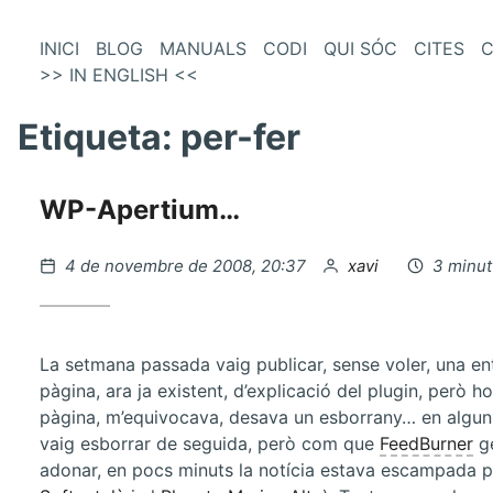
és
Vés
INICI
BLOG
MANUALS
CODI
QUI SÓC
CITES
C
al
>> IN ENGLISH <<
enú
contingut
incipal
Etiqueta:
per-fer
WP-Apertium…
Publicat
per
4 de novembre de 2008, 20:37
xavi
3 minut
el
La setmana passada vaig publicar, sense voler, una ent
pàgina, ara ja existent, d’explicació del plugin, però 
pàgina, m’equivocava, desava un esborrany… en algun
vaig esborrar de seguida, però com que
FeedBurner
ge
adonar, en pocs minuts la notícia estava escampada 