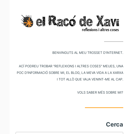
V
al
m
pr
Benvinguts al meu trosset d'internet.
Ací podreu trobar "reflexions i altres coses" meues, una
poc d'informació sobre mi, el blog, la meva vida a la xarxa
i tot allò que vaja venint-me al cap.
Vols saber més sobre mi?
Cerca