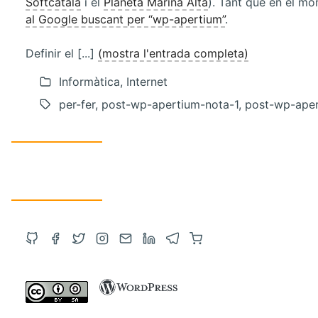
Softcatalà
i el
Planeta Marina Alta
). Tant que en el mo
al Google buscant per “wp-apertium”
.
Definir el [...]
(mostra l'entrada completa)
Informàtica, Internet
per-fer, post-wp-apertium-nota-1, post-wp-ape
Obre
Obre
Obre
Obre
Contacta
Obre
Obre
Compra
el
el
el
l'Instagram
via
el
el
a
GitHub
Facebook
Twitter
en
correu
LinkedIn
Telegram
Amazon
en
en
en
una
electrònic
en
en
amb
una
una
una
altra
una
una
un