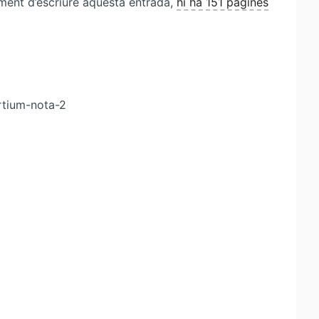
ment d’escriure aquesta entrada,
hi ha 151 pàgines
rtium-nota-2