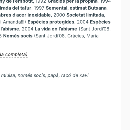
any de l’embotit
, 1992
Gràcies per la propina
, 1994
irada del tafur
, 1997
Semental, estimat Butxana
,
bres d’acer inoxidable
, 2000
Societat limitada
,
 i Amanda!!!)
Espècies protegides
, 2004
Espècies
 l’abisme
, 2004
La vida en l’abisme
(Sant Jordi’08.
08
Només socis
(Sant Jordi’08. Gràcies, Maria
ada completa)
à, mluisa, només socis, papà, racó de xavi