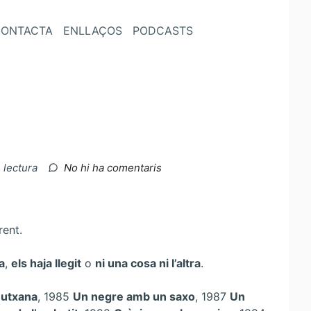
ONTACTA
ENLLAÇOS
PODCASTS
a
 lectura
No hi ha comentaris
Llistat
de
Ferran
Torrent
rent.
1.1
a
,
els haja llegit
o
ni una cosa ni l’altra
.
Butxana
, 1985
Un negre amb un saxo
, 1987
Un