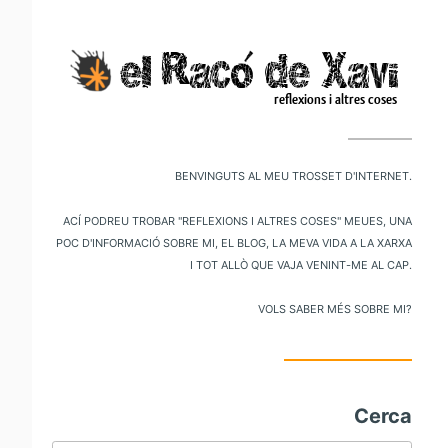
V
al
m
pr
Benvinguts al meu trosset d'internet.
Ací podreu trobar "reflexions i altres coses" meues, una
poc d'informació sobre mi, el blog, la meva vida a la xarxa
i tot allò que vaja venint-me al cap.
Vols saber més sobre mi?
Cerca