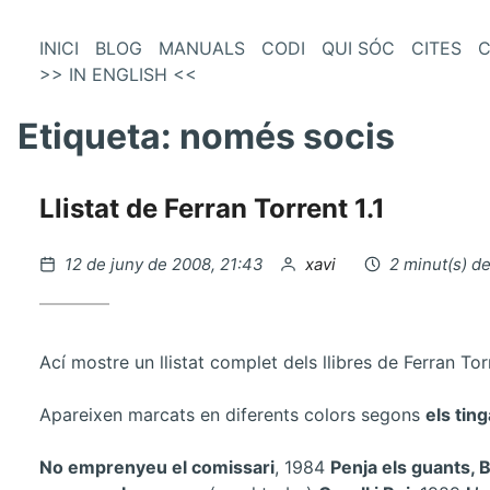
és
Vés
INICI
BLOG
MANUALS
CODI
QUI SÓC
CITES
C
al
>> IN ENGLISH <<
enú
contingut
incipal
Etiqueta:
només socis
Llistat de Ferran Torrent 1.1
Publicat
per
12 de juny de 2008, 21:43
xavi
2 minut(s) de
el
Ací mostre un llistat complet dels llibres de Ferran Tor
Apareixen marcats en diferents colors segons
els ting
No emprenyeu el comissari
, 1984
Penja els guants, 