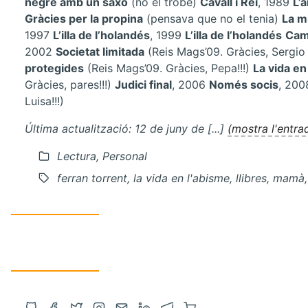
negre amb un saxo
(no el trobe)
Cavall i Rei
, 1989
L’
Gràcies per la propina
(pensava que no el tenia)
La m
1997
L’illa de l’holandés
, 1999
L’illa de l’holandés
Cam
2002
Societat limitada
(Reis Mags’09. Gràcies, Sergio
protegides
(Reis Mags’09. Gràcies, Pepa!!!)
La vida en
Gràcies, pares!!!)
Judici final
, 2006
Només socis
, 20
Luisa!!!)
Última actualització: 12 de juny de [...]
(mostra l'entr
Lectura, Personal
ferran torrent, la vida en l'abisme, llibres, mam
Obre
Obre
Obre
Obre
Contacta
Obre
Obre
Compra