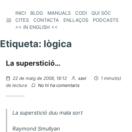
Vés
INICI
BLOG
MANUALS
CODI
QUI SÓC
BARRA LATERAL
al
CITES
CONTACTA
ENLLAÇOS
PODCASTS
contingut
>> IN ENGLISH <<
Etiqueta:
lògica
La superstició…
Publicat
per
22 de maig de 2008, 18:12
xavi
1 minut(s)
el
a
de lectura
No hi ha comentaris
La
superstició…
La superstició duu mala sort
Raymond Smullyan