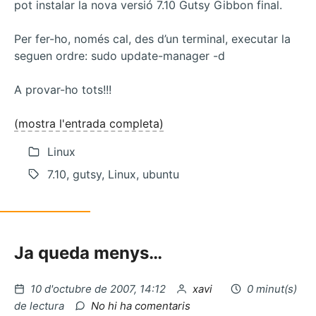
pot instalar la nova versió 7.10 Gutsy Gibbon final.
Per fer-ho, només cal, des d’un terminal, executar la
seguen ordre: sudo update-manager -d
A provar-ho tots!!!
(mostra l'entrada completa)
Linux
7.10, gutsy, Linux, ubuntu
Ja queda menys…
Publicat
per
10 d'octubre de 2007, 14:12
xavi
0 minut(s)
el
a
de lectura
No hi ha comentaris