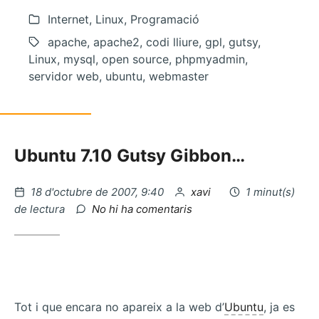
Internet, Linux, Programació
apache, apache2, codi lliure, gpl, gutsy,
Linux, mysql, open source, phpmyadmin,
servidor web, ubuntu, webmaster
Ubuntu 7.10 Gutsy Gibbon…
Publicat
per
18 d'octubre de 2007, 9:40
xavi
1 minut(s)
el
a
de lectura
No hi ha comentaris
Donar
permisos
a
un
usuari
en
Tot i que encara no apareix a la web d’
Ubuntu
, ja es
MySQL