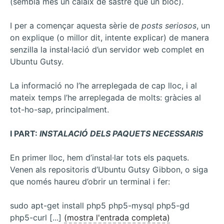
(sembla més un calaix de sastre que un bloc).
I per a començar aquesta sèrie de
posts seriosos
, un
on explique (o millor dit, intente explicar) de manera
senzilla la instal·lació d’un servidor web complet en
Ubuntu Gutsy.
La informació no l’he arreplegada de cap lloc, i al
mateix temps l’he arreplegada de molts: gràcies al
tot-ho-sap, principalment.
I PART:
INSTALACIÓ DELS PAQUETS NECESSARIS
En primer lloc, hem d’instal·lar tots els paquets.
Venen als repositoris d’Ubuntu Gutsy Gibbon, o siga
que només haureu d’obrir un terminal i fer:
sudo apt-get install php5 php5-mysql php5-gd
php5-curl [...]
(mostra l'entrada completa)