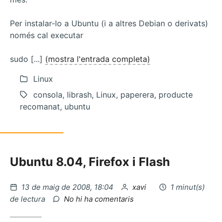
Per instalar-lo a Ubuntu (i a altres Debian o derivats)
només cal executar
sudo [...]
(mostra l'entrada completa)
Linux
consola, librash, Linux, paperera, producte
recomanat, ubuntu
Ubuntu 8.04, Firefox i Flash
Publicat
per
13 de maig de 2008, 18:04
xavi
1 minut(s)
el
a
de lectura
No hi ha comentaris
Donar
permisos