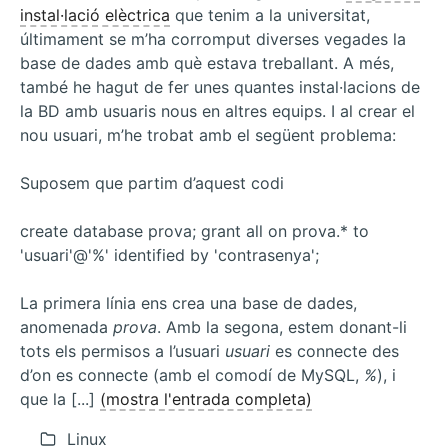
en
instal·lació elèctrica
que tenim a la universitat,
MySQL
últimament se m’ha corromput diverses vegades la
base de dades amb què estava treballant. A més,
també he hagut de fer unes quantes instal·lacions de
la BD amb usuaris nous en altres equips. I al crear el
nou usuari, m’he trobat amb el següent problema:
Suposem que partim d’aquest codi
create database prova; grant all on prova.* to
'usuari'@'%' identified by 'contrasenya';
La primera línia ens crea una base de dades,
anomenada
prova
. Amb la segona, estem donant-li
tots els permisos a l’usuari
usuari
es connecte des
d’on es connecte (amb el comodí de MySQL,
%
), i
que la [...]
(mostra l'entrada completa)
Linux