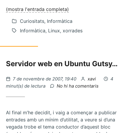
(mostra l'entrada completa)
Curiositats, Informàtica
Informàtica, Linux, xorrades
Servidor web en Ubuntu Gutsy…
Publicat
per
7 de novembre de 2007, 19:40
xavi
4
el
a
minut(s) de lectura
No hi ha comentaris
Donar
permisos
a
un
Al final m’he decidit, i vaig a començar a publicar
usuari
entrades amb un mínim d’utilitat, a veure si d’una
en
vegada trobe el tema conductor d’aquest bloc
MySQL