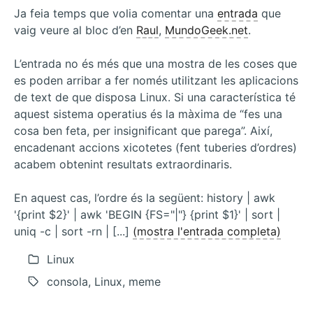
un
Ja feia temps que volia comentar una
entrada
que
usuari
vaig veure al bloc d’en
Raul
,
MundoGeek.net
.
en
MySQL
L’entrada no és més que una mostra de les coses que
es poden arribar a fer només utilitzant les aplicacions
de text de que disposa Linux. Si una característica té
aquest sistema operatius és la màxima de “fes una
cosa ben feta, per insignificant que parega”. Així,
encadenant accions xicotetes (fent tuberies d’ordres)
acabem obtenint resultats extraordinaris.
En aquest cas, l’ordre és la següent: history | awk
'{print $2}' | awk 'BEGIN {FS="|"} {print $1}' | sort |
uniq -c | sort -rn | [...]
(mostra l'entrada completa)
Linux
consola, Linux, meme