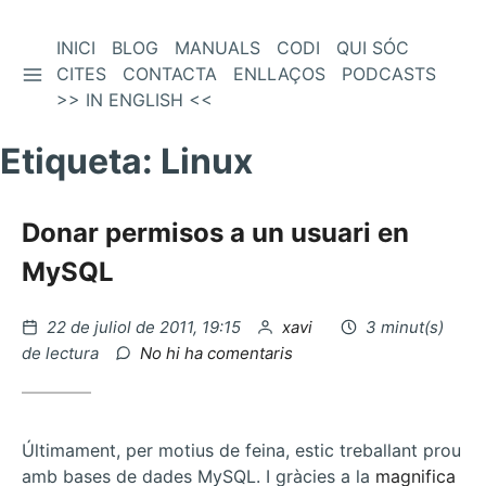
Vés
INICI
BLOG
MANUALS
CODI
QUI SÓC
BARRA LATERAL
al
CITES
CONTACTA
ENLLAÇOS
PODCASTS
contingut
>> IN ENGLISH <<
Etiqueta:
Linux
Donar permisos a un usuari en
MySQL
Publicat
per
22 de juliol de 2011, 19:15
xavi
3 minut(s)
el
a
de lectura
No hi ha comentaris
Donar
permisos
a
un
Últimament, per motius de feina, estic treballant prou
usuari
amb bases de dades MySQL. I gràcies a la
magnifica