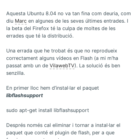
a
un
Aquesta Ubuntu 8.04 no va tan fina com deuria, com
usuari
diu
Marc
en algunes de les seves últimes entrades. I
en
la beta del Firefox té la culpa de moltes de les
MySQL
errades que té la distribució.
Una errada que he trobat és que no reprodueix
correctament alguns vídeos en Flash (a mi m’ha
passat amb un de
VilawebTV
). La solució és ben
senzilla.
En primer lloc hem d’instal·lar el paquet
libflashsupport
sudo apt-get install libflashsupport
Després només cal eliminar i tornar a instal·lar el
paquet que conté el plugin de flash, per a que