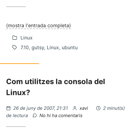
Donar
permisos
a
un
(mostra l'entrada completa)
usuari
en
Linux
MySQL
7.10, gutsy, Linux, ubuntu
Com utilitzes la consola del
Linux?
Publicat
per
26 de juny de 2007, 21:31
xavi
2 minut(s)
el
a
de lectura
No hi ha comentaris
Donar
permisos
a