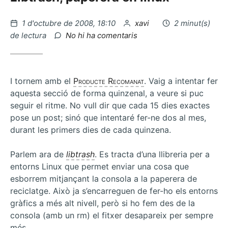
Publicat
per
1 d'octubre de 2008, 18:10
xavi
2 minut(s)
el
a
de lectura
No hi ha comentaris
Donar
permisos
a
un
I tornem amb el
Producte Recomanat
. Vaig a intentar fer
usuari
aquesta secció de forma quinzenal, a veure si puc
en
seguir el ritme. No vull dir que cada 15 dies exactes
MySQL
pose un post; sinó que intentaré fer-ne dos al mes,
durant les primers dies de cada quinzena.
Parlem ara de
libtrash
. Es tracta d’una llibreria per a
entorns Linux que permet enviar una cosa que
esborrem mitjançant la consola a la paperera de
reciclatge. Això ja s’encarreguen de fer-ho els entorns
gràfics a més alt nivell, però si ho fem des de la
consola (amb un rm) el fitxer desapareix per sempre
més.