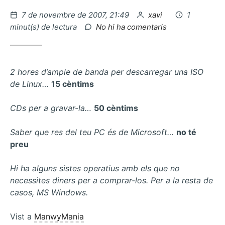
Publicat
per
7 de novembre de 2007, 21:49
xavi
1
el
a
minut(s) de lectura
No hi ha comentaris
Donar
permisos
a
un
2 hores d’ample de banda per descarregar una ISO
usuari
de Linux…
15 cèntims
en
MySQL
CDs per a gravar-la…
50 cèntims
Saber que res del teu PC és de Microsoft…
no té
preu
Hi ha alguns sistes operatius amb els que no
necessites diners per a comprar-los. Per a la resta de
casos, MS Windows.
Vist a
ManwyMania