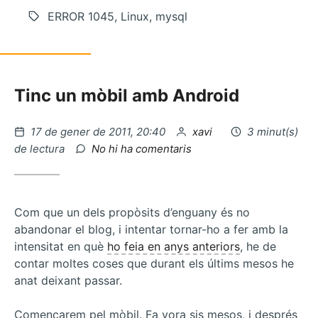
ERROR 1045, Linux, mysql
Tinc un mòbil amb Android
Publicat
per
17 de gener de 2011, 20:40
xavi
3 minut(s)
el
a
de lectura
No hi ha comentaris
Donar
permisos
a
un
Com que un dels propòsits d’enguany és no
usuari
abandonar el blog, i intentar tornar-ho a fer amb la
en
intensitat en què
ho feia en anys anteriors
, he de
MySQL
contar moltes coses que durant els últims mesos he
anat deixant passar.
Començarem pel mòbil. Fa vora sis mesos, i després