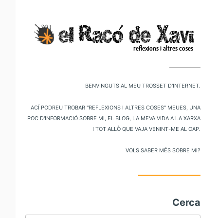
V
al
m
pr
Benvinguts al meu trosset d'internet.
Ací podreu trobar "reflexions i altres coses" meues, una
poc d'informació sobre mi, el blog, la meva vida a la xarxa
i tot allò que vaja venint-me al cap.
Vols saber més sobre mi?
Cerca