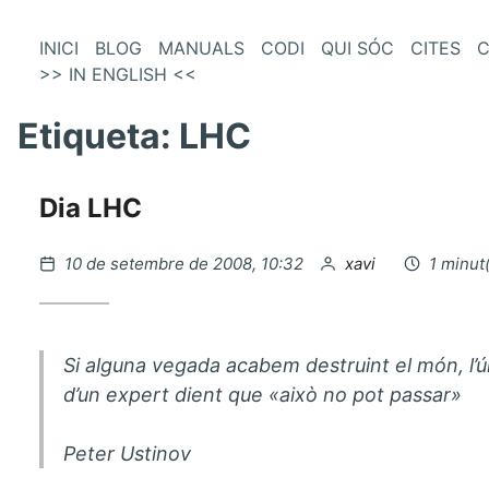
és
Vés
INICI
BLOG
MANUALS
CODI
QUI SÓC
CITES
C
al
>> IN ENGLISH <<
enú
contingut
incipal
Etiqueta:
LHC
Dia LHC
Publicat
per
10 de setembre de 2008, 10:32
xavi
1 minut(
el
Si alguna vegada acabem destruint el món, l’ú
d’un expert dient que
«això no pot passar»
Peter Ustinov